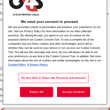
belajar yang disesuaikan dengan kebutuhan dan gaya belajar Anda.
Pusat Kegiatan Belajar Anda: Jelajahi 'MyLearning', platform online kami
yang luas dengan lebih dari 5.000 materi pembelajaran, termasuk:
We need your consent to proceed
We use essential cookies to personalise and enhance your experience on our
E-book dan podcast untuk belajar di mana saja.
site. Visit our Privacy Policy for more information on our data collection
practices. By clicking Accept, you agree to our use of cookies for the
Kursus interaktif untuk pengalaman yang menarik.
purposes listed in our Cookie Consent Tool. To see a complete list of the
companies that use these cookies and other technologies and to tell us
Ruang kelas langsung virtual untuk pembelajaran waktu nyata.
whether they can be used on your device or not, access our Cookie Consent
Dukungan multi-bahasa untuk memastikan semua orang dapat
Tool. You will see this message only once, but you will always be able to set
your preferences at any time in the Cookie Consent Tool. In addition, find more
belajar dengan nyaman.
information about the use of cookies and similar technologies on this site in our
Cookie Policy
& Privacy Policy.
Orientasi dan Selanjutnya: Kami menyediakan program orientasi kerja
yang komprehensif serta pelatihan berkelanjutan untuk mendukung
Do Not Sell or Share My Personal Information
keterampilan profesional dan operasional Anda.
Pembelajaran Berbasis Teknologi: Kami terus berinvestasi dalam
Reject All
Accept Cookies
teknologi untuk meningkatkan program pembelajaran online kami dan
menawarkan sumber daya yang lebih beragam dalam berbagai bahasa.