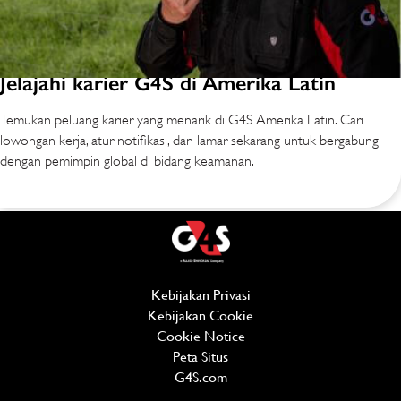
Jelajahi karier G4S di Amerika Latin
Temukan peluang karier yang menarik di G4S Amerika Latin. Cari
lowongan kerja, atur notifikasi, dan lamar sekarang untuk bergabung
dengan pemimpin global di bidang keamanan.
Kebijakan Privasi
(opens in new window)
Kebijakan Cookie
(opens in new window)
Cookie Notice
Peta Situs
G4S.com
(opens in new window)