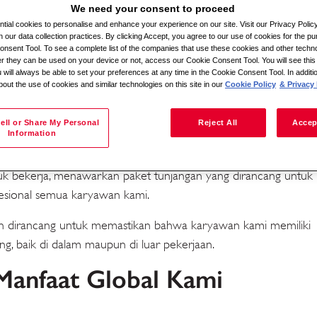
We need your consent to proceed
ial cookies to personalise and enhance your experience on our site. Visit our Privacy Polic
n our data collection practices. By clicking Accept, you agree to our use of cookies for the pu
Cari berdasarkan lokasi
nsent Tool. To see a complete list of the companies that use these cookies and other techno
her they can be used on your device or not, access our Cookie Consent Tool. You will see th
 will always be able to set your preferences at any time in the Cookie Consent Tool. In additi
bout the use of cookies and similar technologies on this site in our
Cookie Policy
& Privacy 
ell or Share My Personal
Reject All
Accep
Information
i dan pekerjaan yang mereka lakukan membuat perbedaan.
k bekerja, menawarkan paket tunjangan yang dirancang untuk
esional semua karyawan kami.
unjangan
an dirancang untuk memastikan bahwa karyawan kami memiliki
, baik di dalam maupun di luar pekerjaan.
Manfaat Global Kami