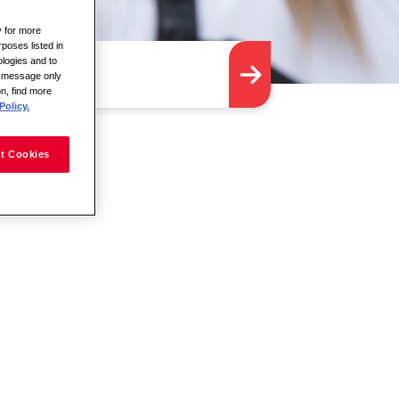
y for more
rposes listed in
logies and to
is message only
on, find more
Policy.
t Cookies