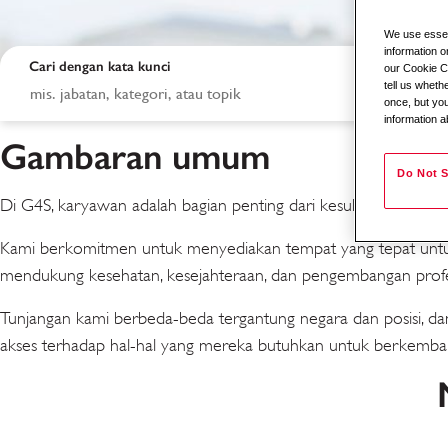
We use essent
information o
Cari dengan kata kunci
our Cookie Co
tell us whet
once, but you
information a
Gambaran umum
Do Not S
Di G4S, karyawan adalah bagian penting dari kesuksesan kam
Kami berkomitmen untuk menyediakan tempat yang tepat untu
mendukung kesehatan, kesejahteraan, dan pengembangan prof
Penghargaan dan T
Tunjangan kami berbeda-beda tergantung negara dan posisi, d
akses terhadap hal-hal yang mereka butuhkan untuk berkembang