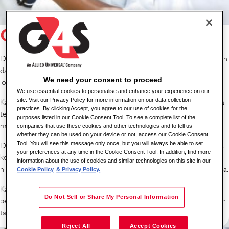
Gambaran umum
Di Afrika, kami memiliki jaringan kantor yang luas di 22 negara dan lebih
dari 115.000 karyawan untuk mendukung komunitas dan pelanggan
We need your consent to proceed
lokal kami.
We use essential cookies to personalise and enhance your experience on our
site. Visit our Privacy Policy for more information on our data collection
Kami adalah perusahaan keamanan terbesar dan pemberi kerja swasta
practices. By clicking Accept, you agree to our use of cookies for the
terbesar di Afrika yang berarti kami dapat menawarkan berbagai
purposes listed in our Cookie Consent Tool. To see a complete list of the
macam peluang karier kepada karyawan kami.
companies that use these cookies and other technologies and to tell us
whether they can be used on your device or not, access our Cookie Consent
Tool. You will see this message only once, but you will always be able to set
Dengan peluang kerja di berbagai sektor keamanan, termasuk petugas
your preferences at any time in the Cookie Consent Tool. In addition, find more
keamanan, pengemudi, pemroses uang tunai, profesional penjualan,
information about the use of cookies and similar technologies on this site in our
hingga posisi manajemen, kami yakin ada posisi yang sesuai untuk Anda.
Cookie Policy
& Privacy Policy.
Kami menyambut kandidat dari berbagai latar belakang dan
Do Not Sell or Share My Personal Information
pengalaman, dan secara aktif berupaya merekrut dan mengembangkan
talenta lokal kami.
Reject All
Accept Cookies