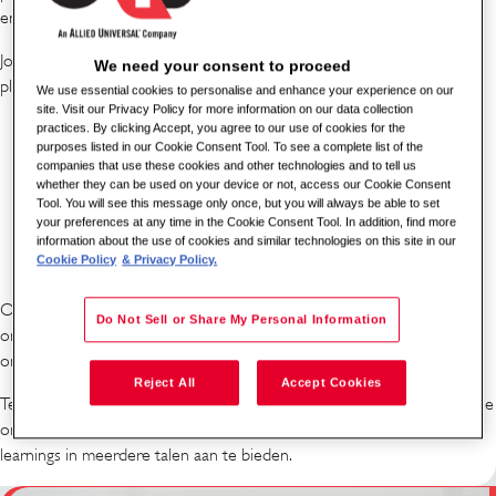
en leerstijl.
Jouw leeromgeving: Duik in 'MyLearning', ons uitgebreide online
We need your consent to proceed
platform met meer dan 5000 bronnen, waaronder:
We use essential cookies to personalise and enhance your experience on our
site. Visit our Privacy Policy for more information on our data collection
practices. By clicking Accept, you agree to our use of cookies for the
E-books en podcasts om onderweg te leren.
purposes listed in our Cookie Consent Tool. To see a complete list of the
Interactieve cursussen voor nieuwe ervaringen.
companies that use these cookies and other technologies and to tell us
whether they can be used on your device or not, access our Cookie Consent
Virtuele live-klaslokalen voor leren in real-time.
Tool. You will see this message only once, but you will always be able to set
your preferences at any time in the Cookie Consent Tool. In addition, find more
Ondersteuning in meerdere talen, zodat iedereen comfortabel
information about the use of cookies and similar technologies on this site in our
kan leren.
Cookie Policy
& Privacy Policy.
Onboarding en verder: Wij bieden uitgebreide
Do Not Sell or Share My Personal Information
onboardingprogramma's en voortdurende trainingen ter
ondersteuning van professionele en operationele vaardigheden.
Reject All
Accept Cookies
Technologiegedreven leren: we investeren voortdurend in technologie
om onze e-learnings te verbeteren, het aanbod te vergroten en de e-
learnings in meerdere talen aan te bieden.