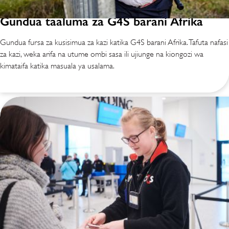
Gundua taaluma za G4S barani Afrika
Gundua fursa za kusisimua za kazi katika G4S barani Afrika. Tafuta nafasi
za kazi, weka arifa na utume ombi sasa ili ujiunge na kiongozi wa
kimataifa katika masuala ya usalama.