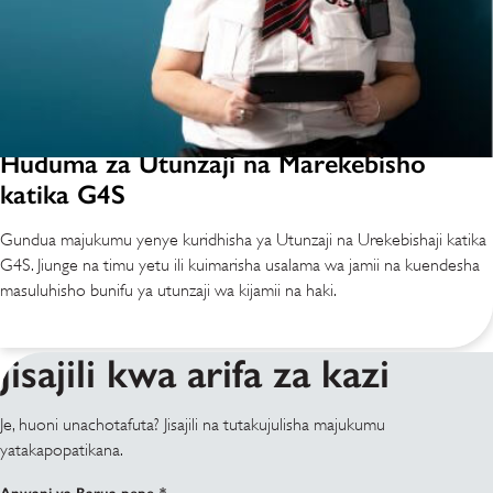
Huduma za Utunzaji na Marekebisho
katika G4S
Gundua majukumu yenye kuridhisha ya Utunzaji na Urekebishaji katika
G4S. Jiunge na timu yetu ili kuimarisha usalama wa jamii na kuendesha
masuluhisho bunifu ya utunzaji wa kijamii na haki.
Jisajili kwa arifa za kazi
Je, huoni unachotafuta? Jisajili na tutakujulisha majukumu
yatakapopatikana.