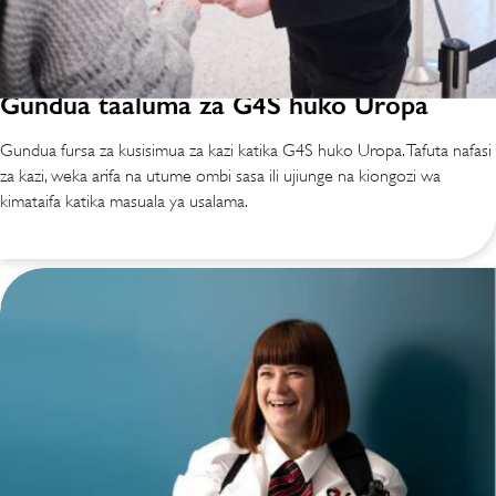
Gundua taaluma za G4S huko Uropa
Gundua fursa za kusisimua za kazi katika G4S huko Uropa. Tafuta nafasi
za kazi, weka arifa na utume ombi sasa ili ujiunge na kiongozi wa
kimataifa katika masuala ya usalama.