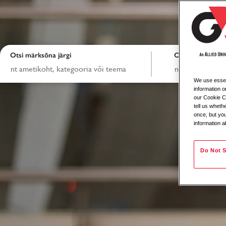
Otsi märksõna järgi
Otsi asukoha jär
We use essent
information o
our Cookie Co
tell us whet
once, but you
information a
Do Not S