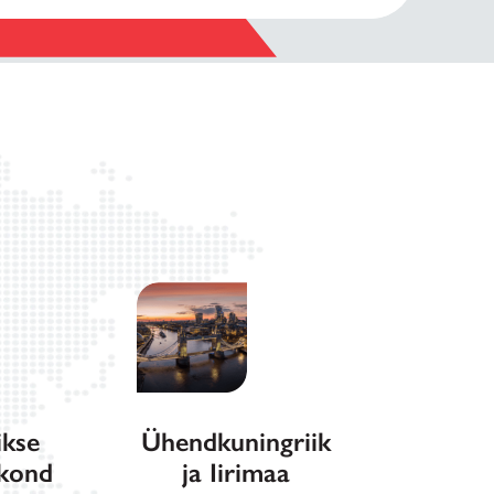
ikse
Ühendkuningriik
rkond
ja Iirimaa