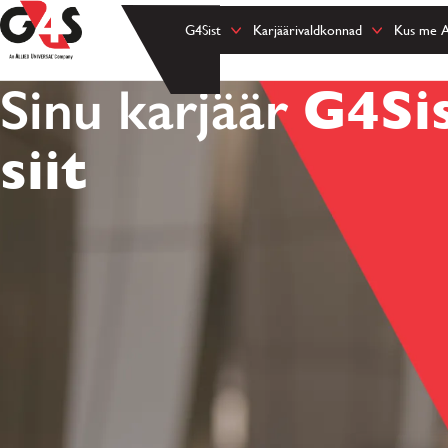
G4Sist
Karjäärivaldkonnad
Kus me 
Sinu karjäär
G4Sis
siit