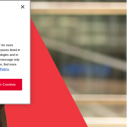
y for more
rposes listed in
logies and to
is message only
on, find more
Policy.
t Cookies