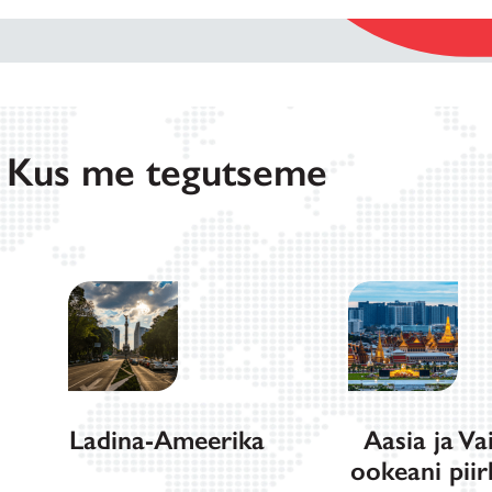
Kus me tegutseme
Ladina-Ameerika
Aasia ja Va
ookeani pii