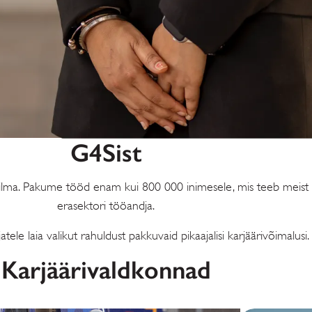
G4Sist
ailma. Pakume tööd enam kui 800 000 inimesele, mis teeb meis
erasektori tööandja.
le laia valikut rahuldust pakkuvaid pikaajalisi karjäärivõimalusi.
Karjäärivaldkonnad