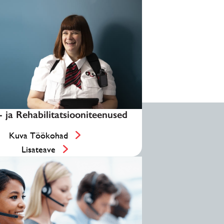
 ja Rehabilitatsiooniteenused
Kuva Töökohad
Lisateave