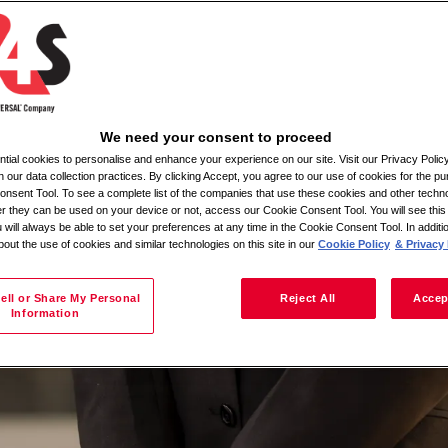
gi
We need your consent to proceed
ial cookies to personalise and enhance your experience on our site. Visit our Privacy Polic
n our data collection practices. By clicking Accept, you agree to our use of cookies for the pu
nsent Tool. To see a complete list of the companies that use these cookies and other techno
her they can be used on your device or not, access our Cookie Consent Tool. You will see th
 will always be able to set your preferences at any time in the Cookie Consent Tool. In additi
bout the use of cookies and similar technologies on this site in our
Cookie Policy
& Privacy 
ell or Share My Personal
Reject All
Accep
Information