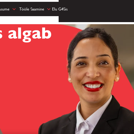
Asume
Tööle Saamine
Elu G4Sis
 algab