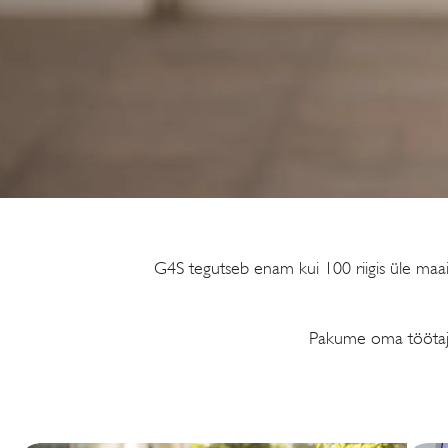
G4S tegutseb enam kui 100 riigis üle ma
Pakume oma töötajate