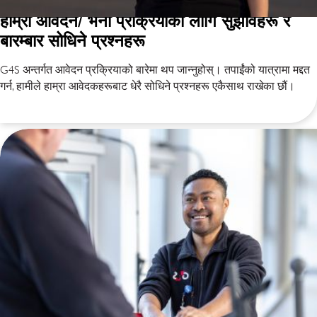
हाम्रो आवेदन/ भर्ना प्रक्रियाको लागि सुझावहरू र
बारम्बार सोधिने प्रश्नहरू
G4S अन्तर्गत आवेदन प्रक्रियाको बारेमा थप जान्नुहोस्। तपाईंको यात्रामा मद्दत
गर्न, हामीले हाम्रा आवेदकहरूबाट धेरै सोधिने प्रश्नहरू एकैसाथ राखेका छौं।