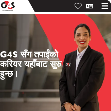
G4S सँग तपाईंको
करियर यहाँबाट सुरु
हुन्छ।