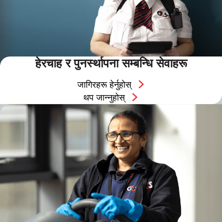
हेरचाह र पुनर्स्थापना सम्बन्धि सेवाहरू
जागिरहरू हेर्नुहोस्
थप जान्नुहोस्