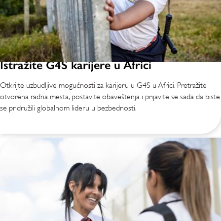
Istražite G4S karijere u Africi
Otkrijte uzbudljive mogućnosti za karijeru u G4S u Africi. Pretražite
otvorena radna mesta, postavite obaveštenja i prijavite se sada da biste
se pridružili globalnom lideru u bezbednosti.