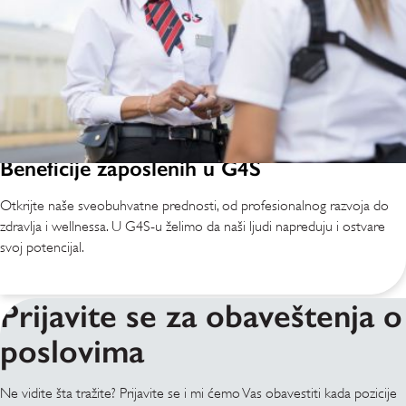
Beneficije zaposlenih u G4S
Otkrijte naše sveobuhvatne prednosti, od profesionalnog razvoja do
zdravlja i wellnessa. U G4S-u želimo da naši ljudi napreduju i ostvare
svoj potencijal.
Prijavite se za obaveštenja o
poslovima
Ne vidite šta tražite? Prijavite se i mi ćemo Vas obavestiti kada pozicije