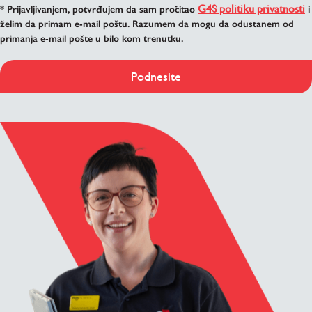
G4S politiku privatnosti
* Prijavljivanjem, potvrđujem da sam pročitao
i
želim da primam e-mail poštu. Razumem da mogu da odustanem od
primanja e-mail pošte u bilo kom trenutku.
Podnesite