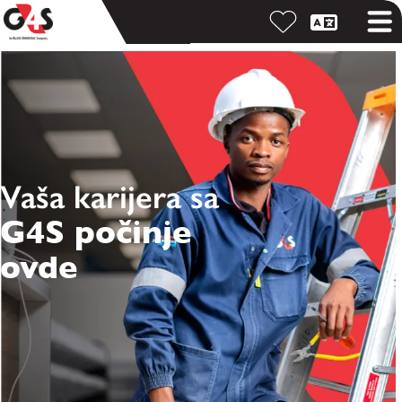
Vaša karijera sa
G4S počinje
ovde