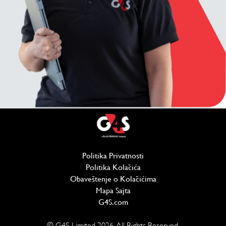
Politika Privatnosti
(отвара се у новом проз
Politika Kolačića
(отвара се у новом проз
Obaveštenje o Kolačićima
Mapa Sajta
G4S.com
(отвара се у новом прозору)
© G4S Limited
2026
. All Rights Reserved.