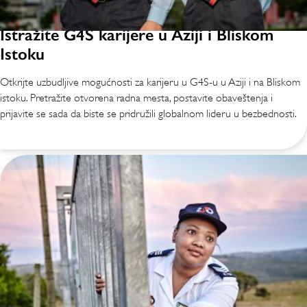
Istražite G4S karijere u Aziji i Bliskom
Istoku
Otkrijte uzbudljive mogućnosti za karijeru u G4S-u u Aziji i na Bliskom
istoku. Pretražite otvorena radna mesta, postavite obaveštenja i
prijavite se sada da biste se pridružili globalnom lideru u bezbednosti.