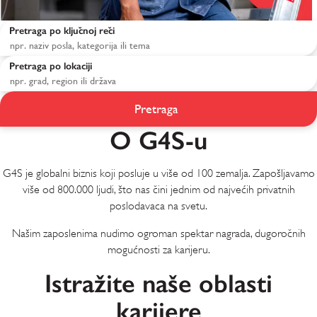
Pretraga po ključnoj reči
Pretraga po lokaciji
Pretraga
O G4S-u
G4S je globalni biznis koji posluje u više od 100 zemalja. Zapošljavamo
više od 800.000 ljudi, što nas čini jednim od najvećih privatnih
poslodavaca na svetu.
Našim zaposlenima nudimo ogroman spektar nagrada, dugoročnih
mogućnosti za karijeru.
Istražite naše oblasti
karijere