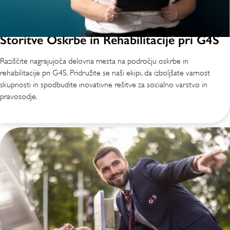
Storitve Oskrbe in Rehabilitacije pri G4S
Raziščite nagrajujoča delovna mesta na področju oskrbe in
rehabilitacije pri G4S. Pridružite se naši ekipi, da izboljšate varnost
skupnosti in spodbudite inovativne rešitve za socialno varstvo in
pravosodje.