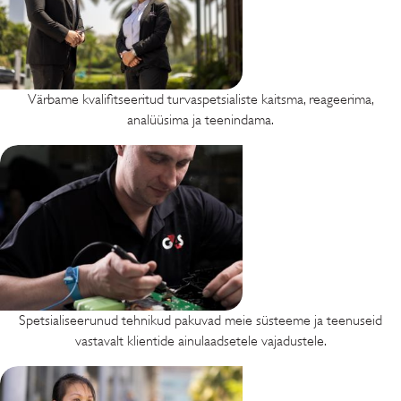
Värbame kvalifitseeritud turvaspetsialiste kaitsma, reageerima,
analüüsima ja teenindama.
Spetsialiseerunud tehnikud pakuvad meie süsteeme ja teenuseid
vastavalt klientide ainulaadsetele vajadustele.