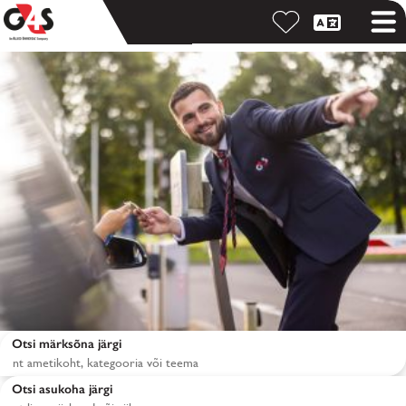
Otsi märksõna järgi
Otsi asukoha järgi