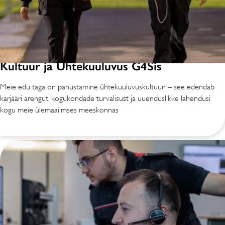
Kultuur ja Ühtekuuluvus G4Sis
Meie edu taga on panustamine ühtekuuluvuskultuuri – see edendab
karjääri arengut, kogukondade turvalisust ja uuenduslikke lahendusi
kogu meie ülemaailmses meeskonnas