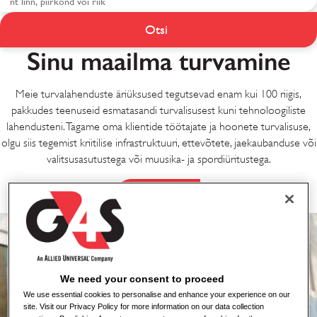
Turvatöötajate
Otsi
Karjäärivõimalused
Sinu maailma turvamine
G4Sis
Meie turvalahenduste äriüksused tegutsevad enam kui 100 riigis,
pakkudes teenuseid esmatasandi turvalisusest kuni tehnoloogiliste
lahendusteni. Tagame oma klientide töötajate ja hoonete turvalisuse,
olgu siis tegemist kriitilise infrastruktuuri, ettevõtete, jaekaubanduse või
valitsusasutustega või muusika- ja spordiüritustega.
Kuva Töökohad
We need your consent to proceed
We use essential cookies to personalise and enhance your experience on our
site. Visit our Privacy Policy for more information on our data collection