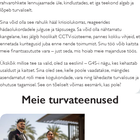
rahvarohkete lennujaamade üle, kindlustades, et iga teekond algab ja
lõpeb turvaliselt.
Sina võid olla see rahulik hääl kriisiolukorras, reageerides
hädaolukordadele julguse ja täpsusega. Sa võid olla nähtamatu
kangelane, kes jälgib hoolikalt CCTV-süsteeme, pannes kokku vihjeid, et
ennetada kuritegusid juba enne nende toimumist. Sinu töö võib kaitsta
meie finantsasutuste vara – just seda, mis hoiab meie majanduse töös.
Ükskõik millise tee sa valid, oled sa eesliinil – G4S-i nägu, kes kehastab
usaldust ja kaitset. Sina oled see, kelle poole vaadatakse, mängides
asendamatut rolli meie kogukondade, vara ning lähedaste turvalisuse ja
ohutuse tagamisel. See on tõeliselt võimas eesmärk, kas pole?
Meie turvateenused