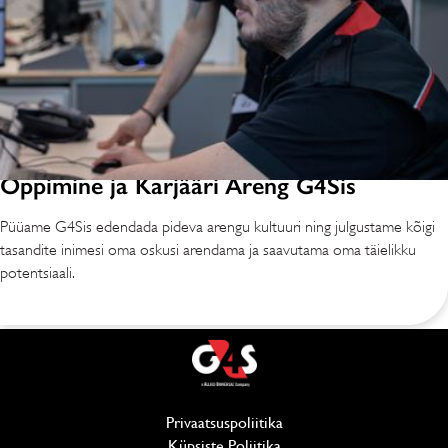
Õppimine ja Karjääri Areng G4Sis
Püüame G4Sis edendada pideva arengu kultuuri ning julgustame kõigi
tasandite inimesi oma oskusi arendama ja saavutama oma täielikku
potentsiaali.
Privaatsuspoliitika
(avaneb uues aknas)
Küpsiste Poliitika
(avaneb uues aknas)