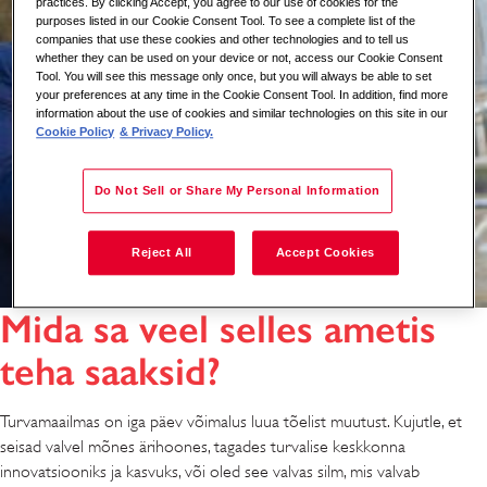
practices. By clicking Accept, you agree to our use of cookies for the
purposes listed in our Cookie Consent Tool. To see a complete list of the
companies that use these cookies and other technologies and to tell us
whether they can be used on your device or not, access our Cookie Consent
Tool. You will see this message only once, but you will always be able to set
your preferences at any time in the Cookie Consent Tool. In addition, find more
information about the use of cookies and similar technologies on this site in our
Cookie Policy
& Privacy Policy.
Do Not Sell or Share My Personal Information
Reject All
Accept Cookies
Mida sa veel selles ametis
teha saaksid?
Turvamaailmas on iga päev võimalus luua tõelist muutust. Kujutle, et
seisad valvel mõnes ärihoones, tagades turvalise keskkonna
innovatsiooniks ja kasvuks, või oled see valvas silm, mis valvab