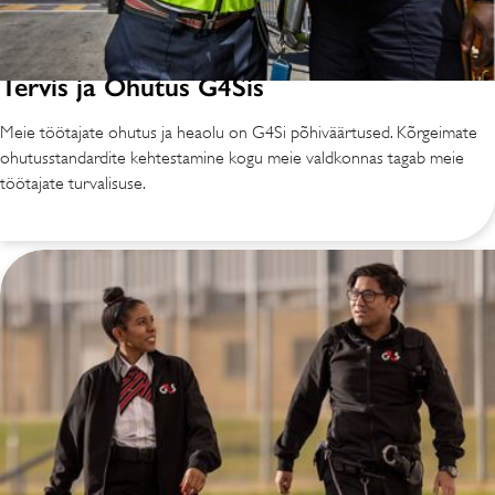
Tervis ja Ohutus G4Sis
Meie töötajate ohutus ja heaolu on G4Si põhiväärtused. Kõrgeimate
ohutusstandardite kehtestamine kogu meie valdkonnas tagab meie
töötajate turvalisuse.