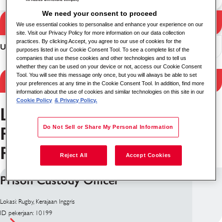
We need your consent to proceed
Pencarian
We use essential cookies to personalise and enhance your experience on our
Hasil pencarian
site. Visit our Privacy Policy for more information on our data collection
practices. By clicking Accept, you agree to our use of cookies for the
Urutkan
purposes listed in our Cookie Consent Tool. To see a complete list of the
companies that use these cookies and other technologies and to tell us
whether they can be used on your device or not, access our Cookie Consent
Tool. You will see this message only once, but you will always be able to set
Hasil filter
your preferences at any time in the Cookie Consent Tool. In addition, find more
information about the use of cookies and similar technologies on this site in our
Cookie Policy
& Privacy Policy.
Layanan Perawatan &
Rehabilitasi Pekerjaan di
Do Not Sell or Share My Personal Information
Rugby
Reject All
Accept Cookies
Prison Custody Officer
Lokasi: Rugby, Kerajaan Inggris
ID pekerjaan: 10199