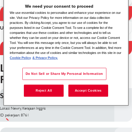
We need your consent to proceed
Pencarian
We use essential cookies to personalise and enhance your experience on our
Hasil pencarian
site. Visit our Privacy Policy for more information on our data collection
practices. By clicking Accept, you agree to our use of cookies for the
Urutkan
purposes listed in our Cookie Consent Tool. To see a complete list of the
companies that use these cookies and other technologies and to tell us
whether they can be used on your device or not, access our Cookie Consent
Tool. You will see this message only once, but you will always be able to set
Hasil filter
your preferences at any time in the Cookie Consent Tool. In addition, find more
information about the use of cookies and similar technologies on this site in our
Cookie Policy
& Privacy Policy.
Layanan Keamanan
Do Not Sell or Share My Personal Information
Pekerjaan di Newry
Reject All
Accept Cookies
Security Officer
Lokasi: Newry, Kerajaan Inggris
ID pekerjaan: 8761