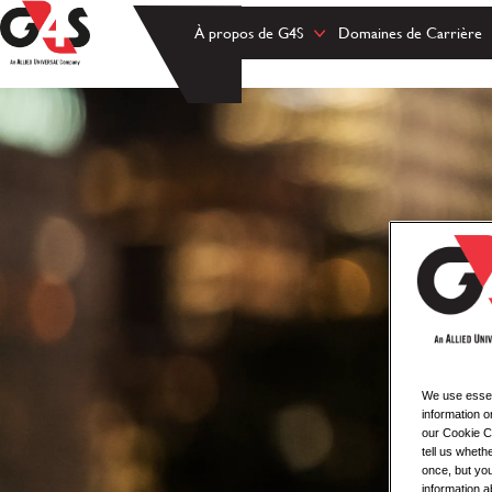
À propos de G4S
Domaines de Carrière
We use essent
information o
our Cookie Co
tell us whet
once, but you
information a