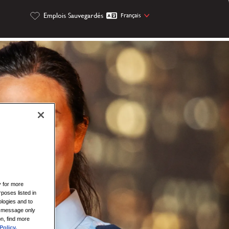
Emplois Sauvegardés
Français
y for more
rposes listed in
logies and to
is message only
on, find more
Policy.