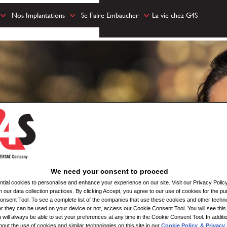
Nos Implantations
Se Faire Embaucher
La vie chez G4S
We need your consent to proceed
ial cookies to personalise and enhance your experience on our site. Visit our Privacy Polic
n our data collection practices. By clicking Accept, you agree to our use of cookies for the pu
nsent Tool. To see a complete list of the companies that use these cookies and other techno
her they can be used on your device or not, access our Cookie Consent Tool. You will see th
 will always be able to set your preferences at any time in the Cookie Consent Tool. In additi
bout the use of cookies and similar technologies on this site in our
Cookie Policy
& Privacy 