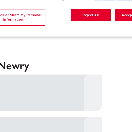
ell or Share My Personal
Reject All
Accep
Information
Recherche par lieu
 Newry
herche