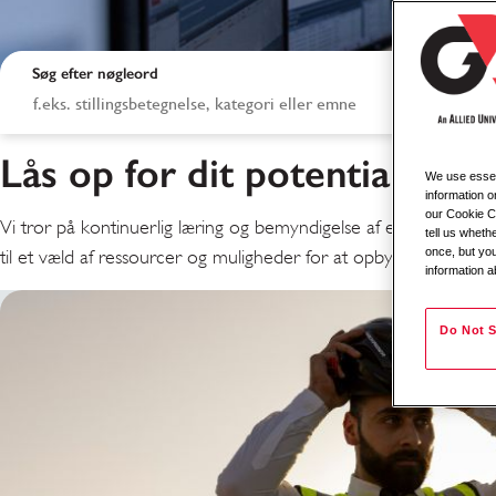
Søg efter nøgleord
Lås op for dit potentiale. Vi 
We use essent
information o
our Cookie Co
Vi tror på kontinuerlig læring og bemyndigelse af enhver medarb
tell us whet
once, but you
til et væld af ressourcer og muligheder for at opbygge en tilfreds
information a
Læring og udviklin
Do Not S