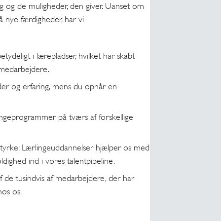
ng og de muligheder, den giver. Uanset om
å nye færdigheder, har vi
betydeligt i lærepladser, hvilket har skabt
 medarbejdere.
eder og erfaring, mens du opnår en
ingeprogrammer på tværs af forskellige
tyrke: Lærlingeuddannelser hjælper os med
dighed ind i vores talentpipeline.
af de tusindvis af medarbejdere, der har
hos os.