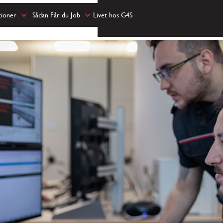
tioner
Sådan Får du Job
Livet hos G4S