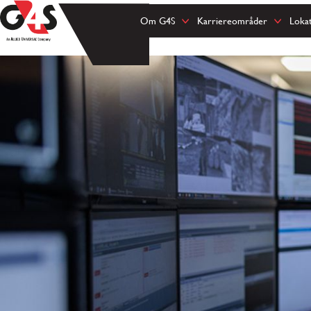
Om G4S
Karriereområder
Loka