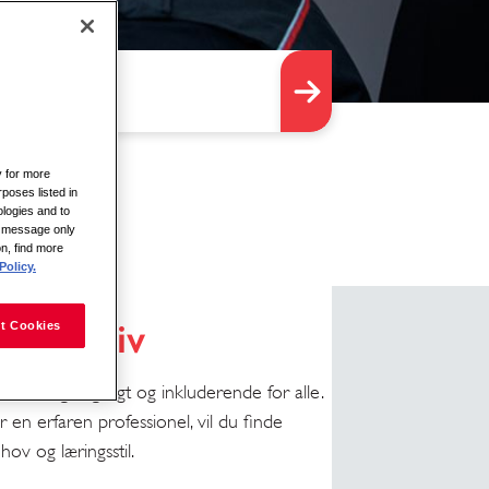
y for more
rposes listed in
logies and to
is message only
on, find more
Policy.
il dit liv
t Cookies
 der er tilgængeligt og inkluderende for alle.
n erfaren professionel, vil du finde
hov og læringsstil.