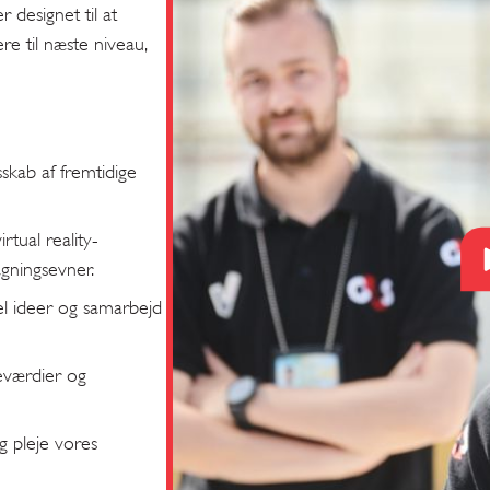
designet til at
re til næste niveau,
sskab af fremtidige
tual reality-
agningsevner.
l ideer og samarbejd
eværdier og
og pleje vores