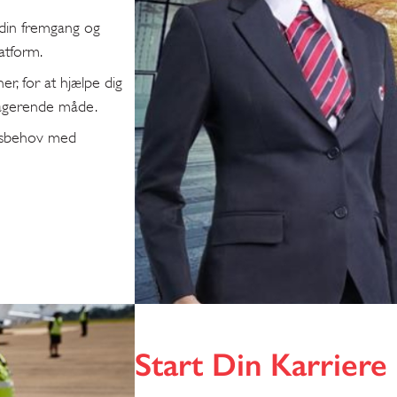
 din fremgang og
atform.
r, for at hjælpe dig
gagerende måde.
ingsbehov med
Start Din Karrier