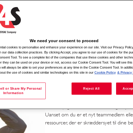
Søg efter lokation
We need your consent to proceed
investerer i din vækst.
ial cookies to personalise and enhance your experience on our site. Visit our Privacy Polic
n our data collection practices. By clicking Accept, you agree to our use of cookies for the pu
nsent Tool. To see a complete list of the companies that use these cookies and other techno
ejder til at nå deres fulde potentiale. Fra dag ét har du adgang
her they can be used on your device or not, access our Cookie Consent Tool. You will see th
 will always be able to set your preferences at any time in the Cookie Consent Tool. In additi
stillende karriere.
bout the use of cookies and similar technologies on this site in our
Cookie Policy
& Privacy 
Læring, der passer t
g hos G4S
ell or Share My Personal
Reject All
Accep
Information
Vi er forpligtet til at skabe et læringsmiljø,
Uanset om du er et nyt teammedlem eller e
ressourcer, der er skræddersyet til dine be