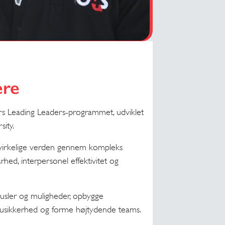
ere
ers Leading Leaders-programmet, udviklet
ity.
 virkelige verden gennem kompleks
arhed, interpersonel effektivitet og
trusler og muligheder, opbygge
 i usikkerhed og forme højtydende teams.