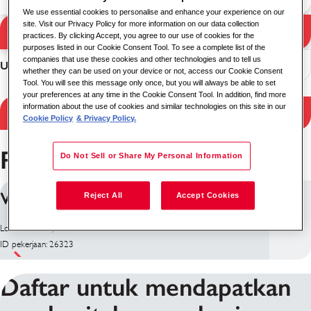
We use essential cookies to personalise and enhance your experience on our
site. Visit our Privacy Policy for more information on our data collection
Pencarian
practices. By clicking Accept, you agree to our use of cookies for the
Hasil pencarian
purposes listed in our Cookie Consent Tool. To see a complete list of the
companies that use these cookies and other technologies and to tell us
Urutkan
whether they can be used on your device or not, access our Cookie Consent
Tool. You will see this message only once, but you will always be able to set
your preferences at any time in the Cookie Consent Tool. In addition, find more
information about the use of cookies and similar technologies on this site in our
Hasil filter
Cookie Policy
& Privacy Policy.
Pekerjaan di Sumaré
Do Not Sell or Share My Personal Information
VIGILANTE - SUMARE / SP
Reject All
Accept Cookies
Lokasi: Sumaré, Brasil
ID pekerjaan: 26323
Daftar untuk mendapatkan