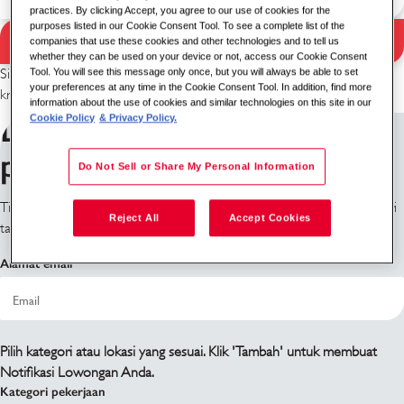
practices. By clicking Accept, you agree to our use of cookies for the
purposes listed in our Cookie Consent Tool. To see a complete list of the
Pencarian
companies that use these cookies and other technologies and to tell us
Hasil pencarian
whether they can be used on your device or not, access our Cookie Consent
Tool. You will see this message only once, but you will always be able to set
Silakan coba kombinasi kata kunci/lokasi yang berbeda atau perluas
your preferences at any time in the Cookie Consent Tool. In addition, find more
kriteria pencarian Anda.
information about the use of cookies and similar technologies on this site in our
Daftar untuk mendapatkan
Cookie Policy
& Privacy Policy.
pemberitahuan pekerjaan
Do Not Sell or Share My Personal Information
Tidak menemukan apa yang Anda cari? Daftar dan kami akan memberi
Reject All
Accept Cookies
tahu Anda ketika ada lowongan yang tersedia.
Alamat email
Pilih kategori atau lokasi yang sesuai. Klik 'Tambah' untuk membuat
Notifikasi Lowongan Anda.
Kategori pekerjaan