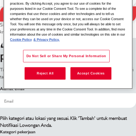
practices. By clicking Accept, you agree to our use of cookies for the
purposes listed in our Cookie Consent Tool. To see a complete list of the
Pencarian
companies that use these cookies and other technologies and to tell us
Hasil pencarian
whether they can be used on your device or not, access our Cookie Consent
Tool. You will see this message only once, but you will always be able to set
Silakan coba kombinasi kata kunci/lokasi yang berbeda atau perluas
your preferences at any time in the Cookie Consent Tool. In addition, find more
kriteria pencarian Anda.
information about the use of cookies and similar technologies on this site in our
Daftar untuk mendapatkan
Cookie Policy
& Privacy Policy.
pemberitahuan pekerjaan
Do Not Sell or Share My Personal Information
Tidak menemukan apa yang Anda cari? Daftar dan kami akan memberi
Reject All
Accept Cookies
tahu Anda ketika ada lowongan yang tersedia.
Alamat email
Pilih kategori atau lokasi yang sesuai. Klik 'Tambah' untuk membuat
Notifikasi Lowongan Anda.
Kategori pekerjaan