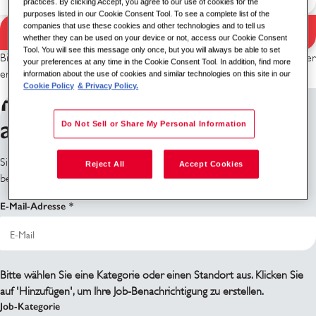
practices. By clicking Accept, you agree to our use of cookies for the
purposes listed in our Cookie Consent Tool. To see a complete list of the
companies that use these cookies and other technologies and to tell us
Suchen
whether they can be used on your device or not, access our Cookie Consent
Suchergebnisse
Tool. You will see this message only once, but you will always be able to set
Bitte versuchen Sie eine andere Stichwort-/Standortkombination oder
your preferences at any time in the Cookie Consent Tool. In addition, find more
erweitern Sie Ihre Suchkriterien.
information about the use of cookies and similar technologies on this site in our
Cookie Policy
& Privacy Policy.
Für Job-Benachrichtigungen
anmelden
Do Not Sell or Share My Personal Information
Sie finden nicht, wonach Sie suchen? Melden Sie sich an und wir
Reject All
Accept Cookies
benachrichtigen Sie, wenn passende Stellen verfügbar werden.
E-Mail-Adresse
Bitte wählen Sie eine Kategorie oder einen Standort aus. Klicken Sie
auf 'Hinzufügen', um Ihre Job-Benachrichtigung zu erstellen.
Job-Kategorie