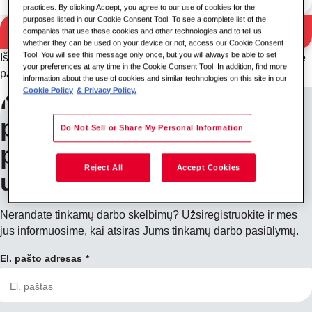
practices. By clicking Accept, you agree to our use of cookies for the
purposes listed in our Cookie Consent Tool. To see a complete list of the
Ieškoti
companies that use these cookies and other technologies and to tell us
Paieškos rezultatai
whether they can be used on your device or not, access our Cookie Consent
Tool. You will see this message only once, but you will always be able to set
Išbandykite kitą raktinio žodžio / vietovės derinį arba išplėskite
your preferences at any time in the Cookie Consent Tool. In addition, find more
paieškos kriterijus.
information about the use of cookies and similar technologies on this site in our
Cookie Policy
& Privacy Policy.
Norėdami gauti
pranešimus apie darbo
Do Not Sell or Share My Personal Information
pasiūlymus,
Reject All
Accept Cookies
užsiregistruokite
Nerandate tinkamų darbo skelbimų? Užsiregistruokite ir mes
jus informuosime, kai atsiras Jums tinkamų darbo pasiūlymų.
El. pašto adresas