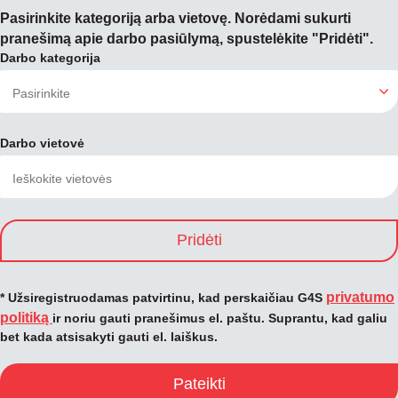
Pasirinkite kategoriją arba vietovę. Norėdami sukurti
pranešimą apie darbo pasiūlymą, spustelėkite "Pridėti".
Darbo kategorija
Darbo vietovė
Pridėti
privatumo
* Užsiregistruodamas patvirtinu, kad perskaičiau G4S
politiką
ir noriu gauti pranešimus el. paštu. Suprantu, kad galiu
bet kada atsisakyti gauti el. laiškus.
Pateikti