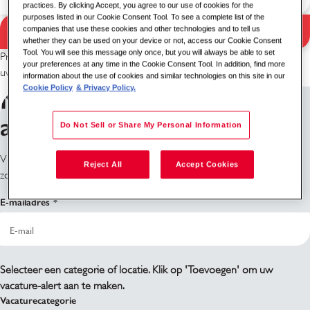
practices. By clicking Accept, you agree to our use of cookies for the
purposes listed in our Cookie Consent Tool. To see a complete list of the
Zoekopdracht
companies that use these cookies and other technologies and to tell us
Zoekresultaten
whether they can be used on your device or not, access our Cookie Consent
Tool. You will see this message only once, but you will always be able to set
Probeer een andere combinatie van trefwoord en locatie of verruim
your preferences at any time in the Cookie Consent Tool. In addition, find more
uw zoekcriteria.
information about the use of cookies and similar technologies on this site in our
Cookie Policy
& Privacy Policy.
Meld u aan voor vacature-
alerts
Do Not Sell or Share My Personal Information
Vind je niet wat je zoekt? Meld je aan en we sturen je een melding
Reject All
Accept Cookies
zodra er vacatures beschikbaar zijn.
E-mailadres
Selecteer een categorie of locatie. Klik op 'Toevoegen' om uw
vacature-alert aan te maken.
Vacaturecategorie