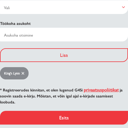
Töökoha asukoht
Lisa
King's Lynn
privaatsuspoliitikat
* Registreerudes kinnitan, et olen lugenud G4Si
ja
soovin saada e-kirju. Mõistan, et võin igal ajal e-kirjade saamisest
loobuda.
Esita