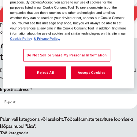
practices. By clicking Accept, you agree to our use of cookies for the
purposes listed in our Cookie Consent Tool. To see a complete list of the
Otsi
companies that use these cookies and other technologies and to tell us
Otsingutulemused
whether they can be used on your device or not, access our Cookie Consent
Tool. You will see this message only once, but you will always be able to set
Palun proovi muud märksõna / asukoha kombinatsiooni või laienda
your preferences at any time in the Cookie Consent Tool. In addition, find more
otsingukriteeriume.
information about the use of cookies and similar technologies on this site in our
Cookie Policy
& Privacy Policy.
Registreeru tööpakkumiste
teavituste saamiseks
Do Not Sell or Share My Personal Information
Ei leia seda, mida otsid? Registreeru ja me teavitame sind, kui töökohad
Reject All
Accept Cookies
vabanevad.
E-posti aadress
Palun vali kategooria või asukoht. Tööpakkumiste teavituse loomiseks
klõpsa nupul "Lisa".
Töö kategooria