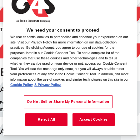
Résultats de la
Rechercher
recherche
Trier
We need your consent to proceed
We use essential cookies to personalise and enhance your experience on our
site. Visit our Privacy Policy for more information on our data collection
practices. By clicking Accept, you agree to our use of cookies for the
Filtrer les résultats
purposes listed in our Cookie Consent Tool. To see a complete list of the
companies that use these cookies and other technologies and to tell us
whether they can be used on your device or not, access our Cookie Consent
Emplois à São Paulo
Tool. You will see this message only once, but you will always be able to set
your preferences at any time in the Cookie Consent Tool. In addition, find more
information about the use of cookies and similar technologies on this site in our
Cookie Policy
& Privacy Policy.
AUX LIMPEZA - 38680
Do Not Sell or Share My Personal Information
Emplacement: São Paulo, Brésil
ID du poste: 30556
Reject All
Accept Cookies
AUX LIMPEZA - 38680