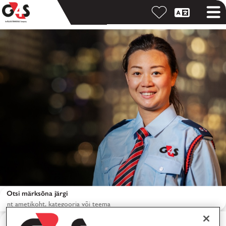
Otsi märksõna järgi
Otsi asukoha järgi