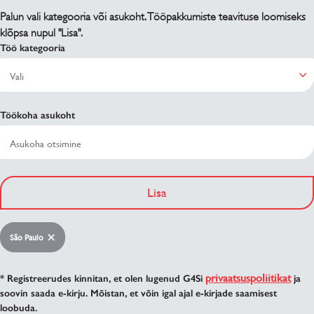
Palun vali kategooria või asukoht. Tööpakkumiste teavituse loomiseks
klõpsa nupul "Lisa".
Töö kategooria
Töökoha asukoht
Lisa
São Paulo
privaatsuspoliitikat
* Registreerudes kinnitan, et olen lugenud G4Si
ja
soovin saada e-kirju. Mõistan, et võin igal ajal e-kirjade saamisest
loobuda.