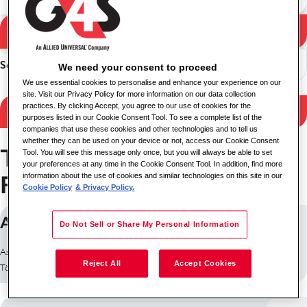
Otsi
Otsingutulemused
Sorteeri
We need your consent to proceed
We use essential cookies to personalise and enhance your experience on our
site. Visit our Privacy Policy for more information on our data collection
practices. By clicking Accept, you agree to our use of cookies for the
Filtreeri tulemusi
purposes listed in our Cookie Consent Tool. To see a complete list of the
companies that use these cookies and other technologies and to tell us
whether they can be used on your device or not, access our Cookie Consent
Töökohad asukohas São
Tool. You will see this message only once, but you will always be able to set
your preferences at any time in the Cookie Consent Tool. In addition, find more
Paulo
information about the use of cookies and similar technologies on this site in our
Cookie Policy
& Privacy Policy.
AUX. LIMPEZA - 39469
Do Not Sell or Share My Personal Information
Asukoht: São Paulo, Brasiilia
Reject All
Accept Cookies
Töö ID: 30394