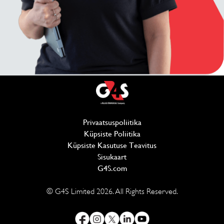
Privaatsuspoliitika
(avaneb uues aknas)
Küpsiste Poliitika
(avaneb uues aknas)
Küpsiste Kasutuse Teavitus
Sisukaart
G4S.com
(avaneb uues aknas)
© G4S Limited
2026
. All Rights Reserved.