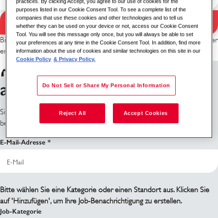
practices. By clicking Accept, you agree to our use of cookies for the
purposes listed in our Cookie Consent Tool. To see a complete list of the
companies that use these cookies and other technologies and to tell us
Suchen
whether they can be used on your device or not, access our Cookie Consent
Suchergebnisse
Tool. You will see this message only once, but you will always be able to set
Bitte versuchen Sie eine andere Stichwort-/Standortkombination oder
your preferences at any time in the Cookie Consent Tool. In addition, find more
erweitern Sie Ihre Suchkriterien.
information about the use of cookies and similar technologies on this site in our
Cookie Policy
& Privacy Policy.
Für Job-Benachrichtigungen
anmelden
Do Not Sell or Share My Personal Information
Sie finden nicht, wonach Sie suchen? Melden Sie sich an und wir
Reject All
Accept Cookies
benachrichtigen Sie, wenn passende Stellen verfügbar werden.
E-Mail-Adresse
Bitte wählen Sie eine Kategorie oder einen Standort aus. Klicken Sie
auf 'Hinzufügen', um Ihre Job-Benachrichtigung zu erstellen.
Job-Kategorie