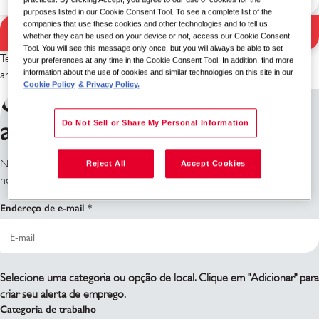
purposes listed in our Cookie Consent Tool. To see a complete list of the
companies that use these cookies and other technologies and to tell us
Pesquisa
whether they can be used on your device or not, access our Cookie Consent
Resultados da pesquisa
Tool. You will see this message only once, but you will always be able to set
Tente uma combinação diferente de palavra-chave/localização ou
your preferences at any time in the Cookie Consent Tool. In addition, find more
information about the use of cookies and similar technologies on this site in our
amplie seus critérios de pesquisa.
Cookie Policy
& Privacy Policy.
Cadastre-se para receber
alertas de emprego
Do Not Sell or Share My Personal Information
Não encontrou o que está procurando? Inscreva-se e nós o
Reject All
Accept Cookies
notificaremos quando houver vagas disponíveis.
Endereço de e-mail
Selecione uma categoria ou opção de local. Clique em "Adicionar" para
criar seu alerta de emprego.
Categoria de trabalho