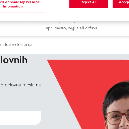
ell or Share My Personal
Reject All
Accep
Information
Iskanje po lokaciji
iskalne kriterije.
elovnih
bodo delovna mesta na