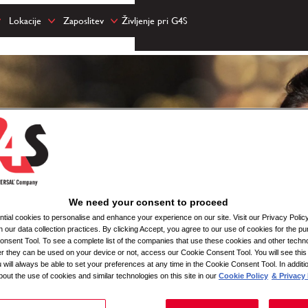
Lokacije
Zaposlitev
Življenje pri G4S
We need your consent to proceed
ial cookies to personalise and enhance your experience on our site. Visit our Privacy Polic
n our data collection practices. By clicking Accept, you agree to our use of cookies for the pu
nsent Tool. To see a complete list of the companies that use these cookies and other techno
her they can be used on your device or not, access our Cookie Consent Tool. You will see th
 will always be able to set your preferences at any time in the Cookie Consent Tool. In additi
bout the use of cookies and similar technologies on this site in our
Cookie Policy
& Privacy 