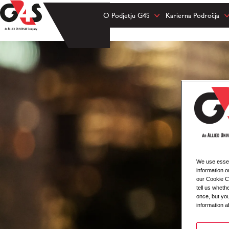
O Podjetju G4S
Karierna Področja
We use essent
information o
our Cookie Co
tell us whet
once, but you
information a