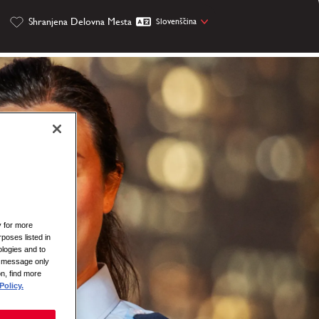
Shranjena Delovna Mesta
Slovenščina
y for more
rposes listed in
logies and to
is message only
on, find more
Policy.