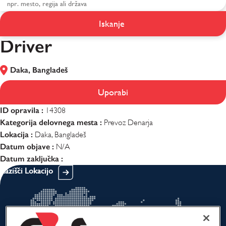
Iskanje
Driver
Driver
Daka, Bangladeš
Uporabi
ID opravila :
14308
Kategorija delovnega mesta :
Prevoz Denarja
Lokacija :
Daka, Bangladeš
Datum objave :
N/A
Datum zaključka :
Razišči Lokacijo