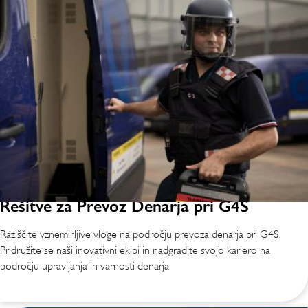
Rešitve za Prevoz Denarja pri G4S
Raziščite vznemirljive vloge na področju prevoza denarja pri G4S.
Pridružite se naši inovativni ekipi in nadgradite svojo kariero na
področju upravljanja in varnosti denarja.