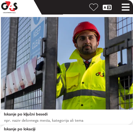
Iskanje po ključni besedi
Iskanje po lokaciji