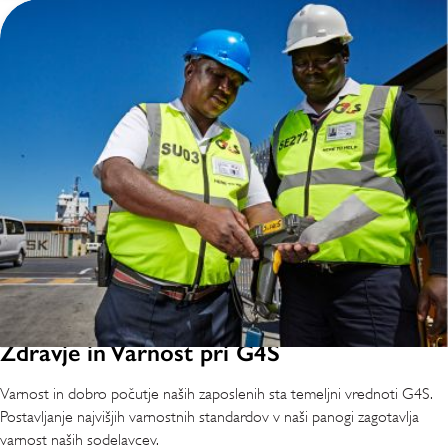
Zdravje in Varnost pri G4S
Varnost in dobro počutje naših zaposlenih sta temeljni vrednoti G4S.
Postavljanje najvišjih varnostnih standardov v naši panogi zagotavlja
varnost naših sodelavcev.