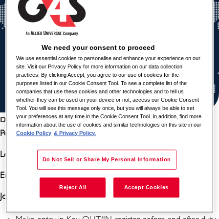
We need your consent to proceed
We use essential cookies to personalise and enhance your experience on our
site. Visit our Privacy Policy for more information on our data collection
practices. By clicking Accept, you agree to our use of cookies for the
purposes listed in our Cookie Consent Tool. To see a complete list of the
companies that use these cookies and other technologies and to tell us
whether they can be used on your device or not, access our Cookie Consent
Tool. You will see this message only once, but you will always be able to set
your preferences at any time in the Cookie Consent Tool. In addition, find more
Deli to delovno mesto
information about the use of cookies and similar technologies on this site in our
Position: Driver
Cookie Policy
& Privacy Policy.
Location: Dhaka, Bangladesh
Do Not Sell or Share My Personal Information
Employment Status: Full-Time
Reject All
Accept Cookies
Job Description/ Responsibilities:
Make entry in Key OUT/IN register before and after duty.