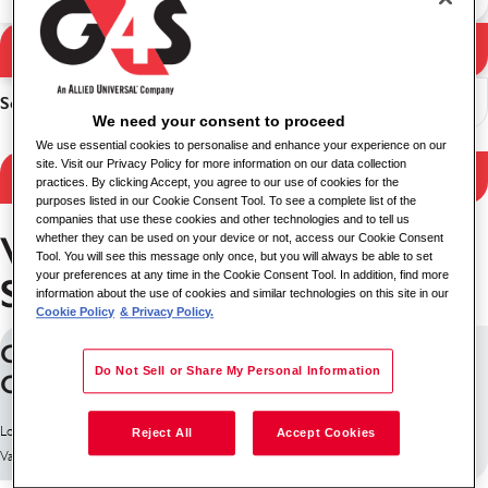
Zoekopdracht
Zoekresultaten
Sorteer
We need your consent to proceed
We use essential cookies to personalise and enhance your experience on our
site. Visit our Privacy Policy for more information on our data collection
Resultaten filteren
practices. By clicking Accept, you agree to our use of cookies for the
purposes listed in our Cookie Consent Tool. To see a complete list of the
companies that use these cookies and other technologies and to tell us
Vacatures in State of New
whether they can be used on your device or not, access our Cookie Consent
Tool. You will see this message only once, but you will always be able to set
your preferences at any time in the Cookie Consent Tool. In addition, find more
South Wales
information about the use of cookies and similar technologies on this site in our
Cookie Policy
& Privacy Policy.
Casual Mobile Speed Camera
Do Not Sell or Share My Personal Information
Operator (Wagga Wagga)
Locatie: Australië
Reject All
Accept Cookies
Vacature-ID: 226656943