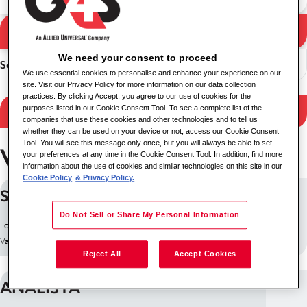
Zoekopdracht
Zoekresultaten
We need your consent to proceed
Sorteer
We use essential cookies to personalise and enhance your experience on our
site. Visit our Privacy Policy for more information on our data collection
practices. By clicking Accept, you agree to our use of cookies for the
purposes listed in our Cookie Consent Tool. To see a complete list of the
Resultaten filteren
companies that use these cookies and other technologies and to tell us
whether they can be used on your device or not, access our Cookie Consent
Tool. You will see this message only once, but you will always be able to set
Vacatures in Bogota
your preferences at any time in the Cookie Consent Tool. In addition, find more
information about the use of cookies and similar technologies on this site in our
Cookie Policy
& Privacy Policy.
SUPERVISOR DE SEGURIDAD
Do Not Sell or Share My Personal Information
Locatie: Bogota, Colombia
Vacature-ID: 29518
Reject All
Accept Cookies
ANALISTA