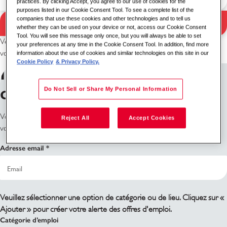
practices. By clicking Accept, you agree to our use of cookies for the
purposes listed in our Cookie Consent Tool. To see a complete list of the
Résultats de la
companies that use these cookies and other technologies and to tell us
Rechercher
whether they can be used on your device or not, access our Cookie Consent
Tool. You will see this message only once, but you will always be able to set
recherche
Veuillez essayer une autre combinaison de mots-clés/lieu ou d’élargir
your preferences at any time in the Cookie Consent Tool. In addition, find more
vos critères de recherche.
information about the use of cookies and similar technologies on this site in our
Cookie Policy
& Privacy Policy.
Inscrivez-vous aux alertes
des offres d'emploi
Do Not Sell or Share My Personal Information
Vous ne trouvez pas ce que vous cherchez ? Inscrivez-vous et nous
Reject All
Accept Cookies
vous informerons lorsque des postes seront disponibles.
Adresse email
Veuillez sélectionner une option de catégorie ou de lieu. Cliquez sur «
Ajouter » pour créer votre alerte des offres d'emploi.
Catégorie d’emploi