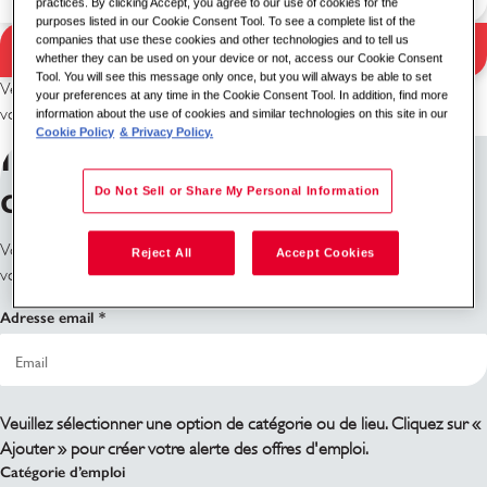
practices. By clicking Accept, you agree to our use of cookies for the
purposes listed in our Cookie Consent Tool. To see a complete list of the
Résultats de la
companies that use these cookies and other technologies and to tell us
Rechercher
whether they can be used on your device or not, access our Cookie Consent
Tool. You will see this message only once, but you will always be able to set
recherche
Veuillez essayer une autre combinaison de mots-clés/lieu ou d’élargir
your preferences at any time in the Cookie Consent Tool. In addition, find more
vos critères de recherche.
information about the use of cookies and similar technologies on this site in our
Cookie Policy
& Privacy Policy.
Inscrivez-vous aux alertes
des offres d'emploi
Do Not Sell or Share My Personal Information
Vous ne trouvez pas ce que vous cherchez ? Inscrivez-vous et nous
Reject All
Accept Cookies
vous informerons lorsque des postes seront disponibles.
Adresse email
Veuillez sélectionner une option de catégorie ou de lieu. Cliquez sur «
Ajouter » pour créer votre alerte des offres d'emploi.
Catégorie d’emploi