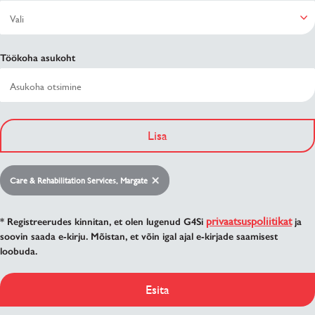
Töökoha asukoht
Lisa
Care & Rehabilitation Services, Margate
privaatsuspoliitikat
* Registreerudes kinnitan, et olen lugenud G4Si
ja
soovin saada e-kirju. Mõistan, et võin igal ajal e-kirjade saamisest
loobuda.
Esita