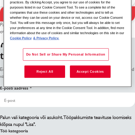
practices. By clicking Accept, you agree to our use of cookies for the
purposes listed in our Cookie Consent Tool. To see a complete list of the
Otsi
companies that use these cookies and other technologies and to tell us
Otsingutulemused
whether they can be used on your device or not, access our Cookie Consent
Tool. You will see this message only once, but you will always be able to set
Palun proovi muud märksõna / asukoha kombinatsiooni või laienda
your preferences at any time in the Cookie Consent Tool. In addition, find more
otsingukriteeriume.
information about the use of cookies and similar technologies on this site in our
Cookie Policy
& Privacy Policy.
Registreeru tööpakkumiste
teavituste saamiseks
Do Not Sell or Share My Personal Information
Ei leia seda, mida otsid? Registreeru ja me teavitame sind, kui töökohad
Reject All
Accept Cookies
vabanevad.
E-posti aadress
Palun vali kategooria või asukoht. Tööpakkumiste teavituse loomiseks
klõpsa nupul "Lisa".
Töö kategooria