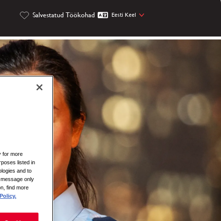
Salvestatud Töökohad
Eesti Keel
y for more
rposes listed in
logies and to
is message only
on, find more
Policy.