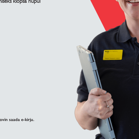
miseks klõpsa nupul
ovin saada e-kirju.