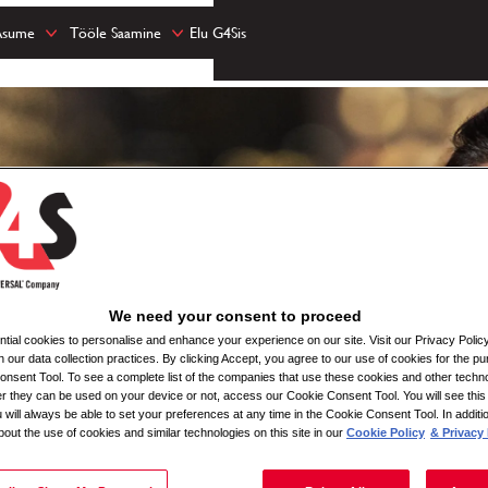
Asume
Tööle Saamine
Elu G4Sis
We need your consent to proceed
ial cookies to personalise and enhance your experience on our site. Visit our Privacy Polic
n our data collection practices. By clicking Accept, you agree to our use of cookies for the pu
nsent Tool. To see a complete list of the companies that use these cookies and other techno
her they can be used on your device or not, access our Cookie Consent Tool. You will see th
 will always be able to set your preferences at any time in the Cookie Consent Tool. In additi
bout the use of cookies and similar technologies on this site in our
Cookie Policy
& Privacy 