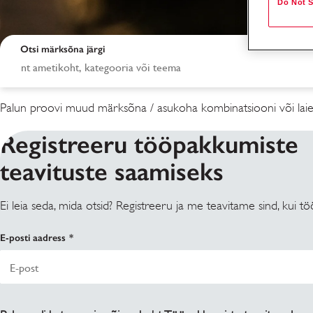
Do Not S
Otsi märksõna järgi
Palun proovi muud märksõna / asukoha kombinatsiooni või laie
Registreeru tööpakkumiste
teavituste saamiseks
Ei leia seda, mida otsid? Registreeru ja me teavitame sind, kui
Otsingutulemused
E-posti aadress