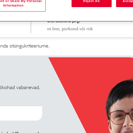
ell or Share My Personal
Reject All
Accep
Information
Otsi asukoha järgi
nda otsingukriteeriume.
 töökohad vabanevad.