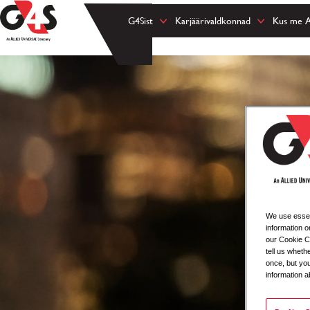
G4Sist
Karjäärivaldkonnad
Kus me 
We use essent
information o
our Cookie Co
tell us whet
once, but you
information a