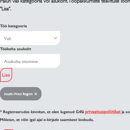
Palun vali kategooria või asukoht. Tööpakkumiste teavituse loo
"Lisa".
Töö kategooria
Töökoha asukoht
Lisa
South-West Region
privaatsuspoliitikat
* Registreerudes kinnitan, et olen lugenud G4Si
ja so
Mõistan, et võin igal ajal e-kirjade saamisest loobuda.