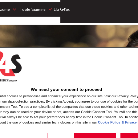
Asume
Tööle Saamine
Elu G4Sis
We need your consent to proceed
ial cookies to personalise and enhance your experience on our site. Visit our Privacy Polic
n our data collection practices. By clicking Accept, you agree to our use of cookies for the pu
nsent Tool. To see a complete list of the companies that use these cookies and other techno
her they can be used on your device or not, access our Cookie Consent Tool. You will see th
 will always be able to set your preferences at any time in the Cookie Consent Tool. In additi
bout the use of cookies and similar technologies on this site in our
Cookie Policy
& Privacy 