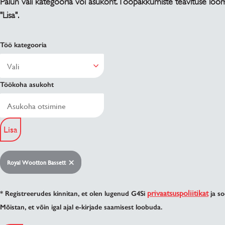
Palun vali kategooria või asukoht. Tööpakkumiste teavituse loo
"Lisa".
Töö kategooria
Töökoha asukoht
Lisa
Royal Wootton Bassett
privaatsuspoliitikat
* Registreerudes kinnitan, et olen lugenud G4Si
ja so
Mõistan, et võin igal ajal e-kirjade saamisest loobuda.