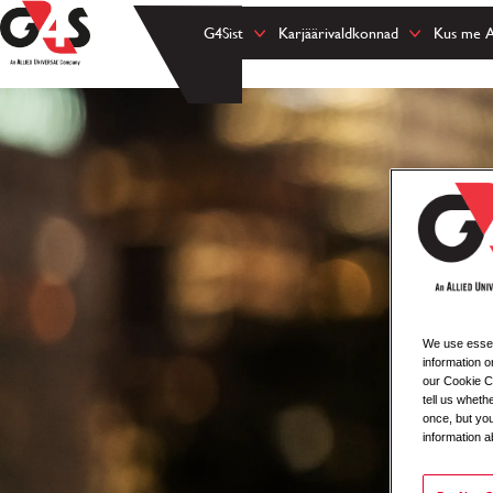
G4Sist
Karjäärivaldkonnad
Kus me 
We use essent
information o
our Cookie Co
tell us whet
once, but you
information a