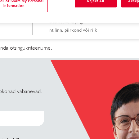
ell or Share My Personal
Reject All
Accep
Information
Otsi asukoha järgi
nda otsingukriteeriume.
 töökohad vabanevad.