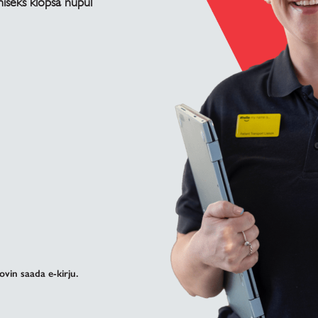
miseks klõpsa nupul
ovin saada e-kirju.