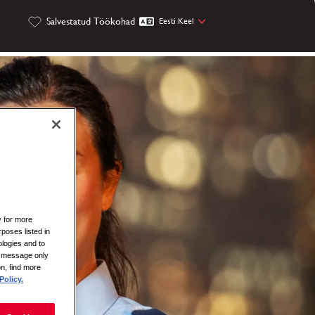
Salvestatud Töökohad
Eesti Keel
y for more
rposes listed in
logies and to
is message only
on, find more
Policy.