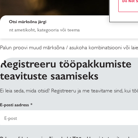
Do Not S
Otsi märksõna järgi
Palun proovi muud märksõna / asukoha kombinatsiooni või laie
Registreeru tööpakkumiste
teavituste saamiseks
Ei leia seda, mida otsid? Registreeru ja me teavitame sind, kui
Otsingutulemused
E-posti aadress