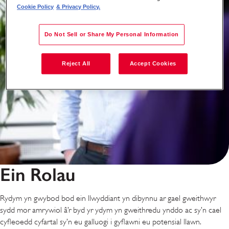
Cookie Policy
& Privacy Policy.
Do Not Sell or Share My Personal Information
Reject All
Accept Cookies
Ein Rolau
Rydym yn gwybod bod ein llwyddiant yn dibynnu ar gael gweithwyr
sydd mor amrywiol â’r byd yr ydym yn gweithredu ynddo ac sy’n cael
cyfleoedd cyfartal sy’n eu galluogi i gyflawni eu potensial llawn.