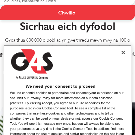
Rolau swyddogaethol -
Chwilio
Lefel mynediad i
Sicrhau eich dyfodol
Reolaeth
Gyda thua 800,000 o bobl ac yn gweithredu mewn mwy na 100 o
wledydd, rydym yn cynnig ystod eang o gyfleoedd gyrfa cyffrous,
gwerth chweil a hirdymor lle gallwch wneud gwahaniaeth gwirioneddol,
boed yn y swyddfa neu ar y rheng flaen.
Rydym yn cael ein hymddiried i sicrhau diogelwch, amddiffyniad a lles
pobl a chymunedau ledled y byd.
We need your consent to proceed
We use essential cookies to personalise and enhance your experience on our
Gweld Swyddi
site. Visit our Privacy Policy for more information on our data collection
practices. By clicking Accept, you agree to our use of cookies for the
purposes listed in our Cookie Consent Tool. To see a complete list of the
companies that use these cookies and other technologies and to tell us
whether they can be used on your device or not, access our Cookie Consent
Tool. You will see this message only once, but you will always be able to set
your preferences at any time in the Cookie Consent Tool. In addition, find more
information about the use of cookies and similar technologies on this site in our