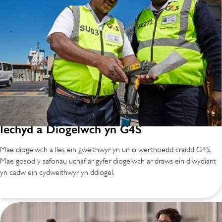
Iechyd a Diogelwch yn G4S
Mae diogelwch a lles ein gweithwyr yn un o werthoedd craidd G4S.
Mae gosod y safonau uchaf ar gyfer diogelwch ar draws ein diwydiant
yn cadw ein cydweithwyr yn ddiogel.