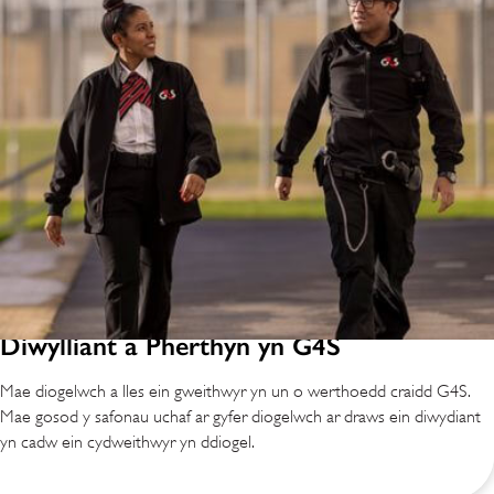
Diwylliant a Pherthyn yn G4S
Mae diogelwch a lles ein gweithwyr yn un o werthoedd craidd G4S.
Mae gosod y safonau uchaf ar gyfer diogelwch ar draws ein diwydiant
yn cadw ein cydweithwyr yn ddiogel.