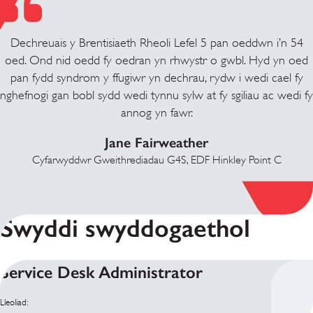
Dechreuais y Brentisiaeth Rheoli Lefel 5 pan oeddwn i’n 54
oed. Ond nid oedd fy oedran yn rhwystr o gwbl. Hyd yn oed
pan fydd syndrom y ffugiwr yn dechrau, rydw i wedi cael fy
nghefnogi gan bobl sydd wedi tynnu sylw at fy sgiliau ac wedi fy
annog yn fawr.
Jane Fairweather
Cyfarwyddwr Gweithrediadau G4S, EDF Hinkley Point C
Swyddi swyddogaethol
Service Desk Administrator
Lleoliad: