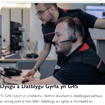
Dysgu a Datblygu Gyrfa yn G4S
Yn G4S rydym yn ymdrechu i feithrin diwylliant o ddatblygiad parhaus
ac annog pobl ar bob lefel i ddatblygu eu sgiliau a chyrraedd eu