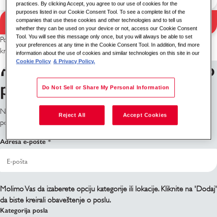
practices. By clicking Accept, you agree to our use of cookies for the
purposes listed in our Cookie Consent Tool. To see a complete list of the
Pretraga
companies that use these cookies and other technologies and to tell us
Rezultati pretrage
whether they can be used on your device or not, access our Cookie Consent
Tool. You will see this message only once, but you will always be able to set
Pokušajte sa drugom kombinacijom ključnih reči / lokacije ili proširite
your preferences at any time in the Cookie Consent Tool. In addition, find more
kriterijume pretrage.
information about the use of cookies and similar technologies on this site in our
Cookie Policy
& Privacy Policy.
Prijavite se za obaveštenja o
poslovima
Do Not Sell or Share My Personal Information
Ne vidite šta tražite? Prijavite se i mi ćemo Vas obavestiti kada pozicije
Reject All
Accept Cookies
postanu dostupne.
Adresa e-pošte
Molimo Vas da izaberete opciju kategorije ili lokacije. Kliknite na 'Dodaj'
da biste kreirali obaveštenje o poslu.
Kategorija posla