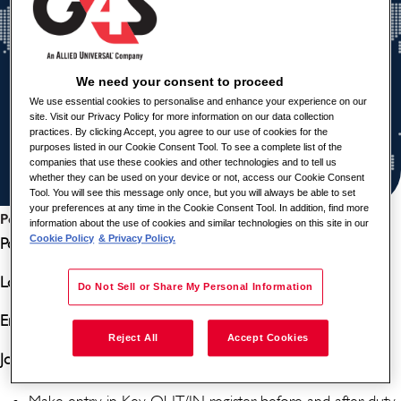
We need your consent to proceed
We use essential cookies to personalise and enhance your experience on our
site. Visit our Privacy Policy for more information on our data collection
practices. By clicking Accept, you agree to our use of cookies for the
purposes listed in our Cookie Consent Tool. To see a complete list of the
companies that use these cookies and other technologies and to tell us
whether they can be used on your device or not, access our Cookie Consent
Tool. You will see this message only once, but you will always be able to set
your preferences at any time in the Cookie Consent Tool. In addition, find more
Podelite ovaj posao
information about the use of cookies and similar technologies on this site in our
Cookie Policy
& Privacy Policy.
Position: Driver
Location: Dhaka, Bangladesh
Do Not Sell or Share My Personal Information
Employment Status: Full-Time
Reject All
Accept Cookies
Job Description/ Responsibilities:
Make entry in Key OUT/IN register before and after duty.