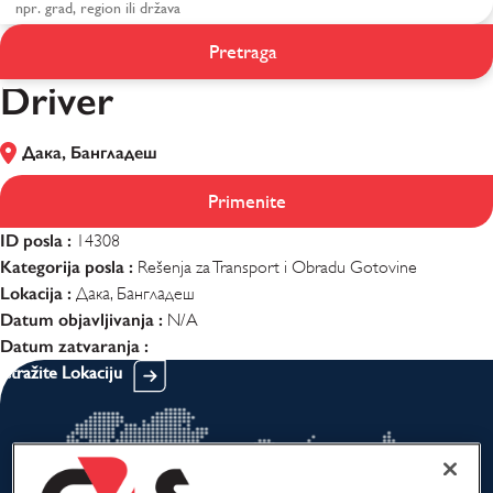
Pretraga
Driver
Driver
Дака, Бангладеш
Primenite
ID posla :
14308
Kategorija posla :
Rešenja za Transport i Obradu Gotovine
Lokacija :
Дака, Бангладеш
Datum objavljivanja :
N/A
Datum zatvaranja :
Istražite Lokaciju