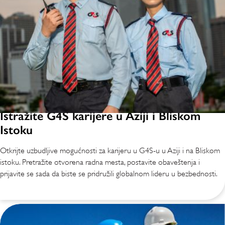
Istražite G4S karijere u Aziji i Bliskom
Istoku
Otkrijte uzbudljive mogućnosti za karijeru u G4S-u u Aziji i na Bliskom
istoku. Pretražite otvorena radna mesta, postavite obaveštenja i
prijavite se sada da biste se pridružili globalnom lideru u bezbednosti.