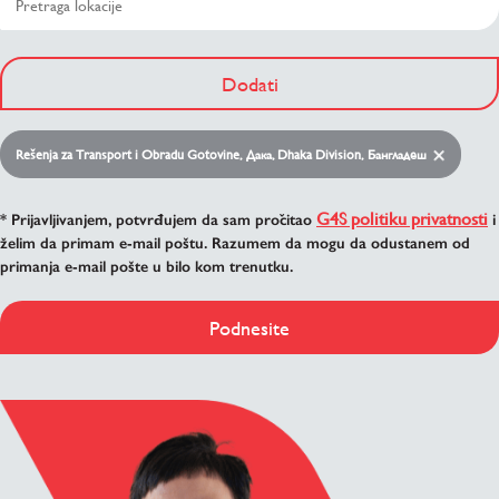
Dodati
Rešenja za Transport i Obradu Gotovine, Дака, Dhaka Division, Бангладеш
G4S politiku privatnosti
* Prijavljivanjem, potvrđujem da sam pročitao
i
želim da primam e-mail poštu. Razumem da mogu da odustanem od
primanja e-mail pošte u bilo kom trenutku.
Podnesite