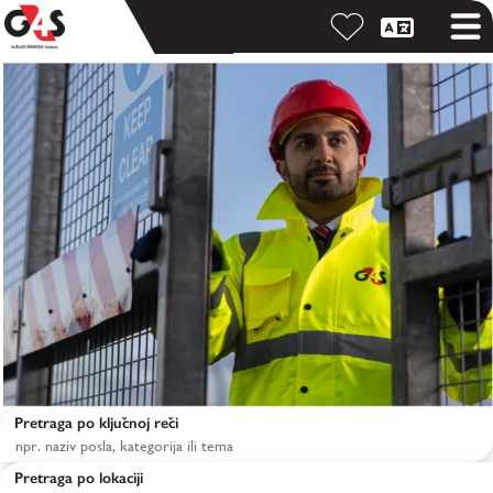
Pretraga po ključnoj reči
Pretraga po lokaciji