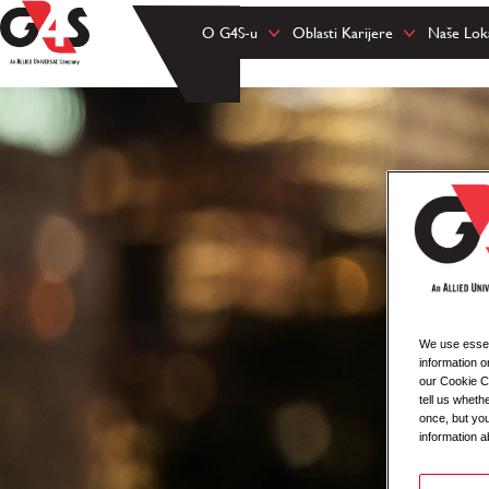
O G4S-u
Oblasti Karijere
Naše Loka
We use essent
information o
our Cookie Co
tell us whet
once, but you
information a