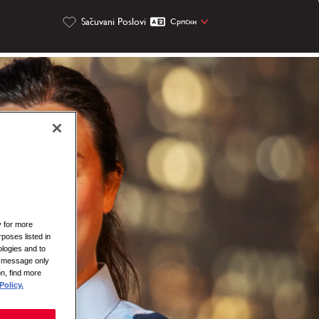
Sačuvani Poslovi
Cрпски
y for more
rposes listed in
logies and to
is message only
on, find more
Policy.