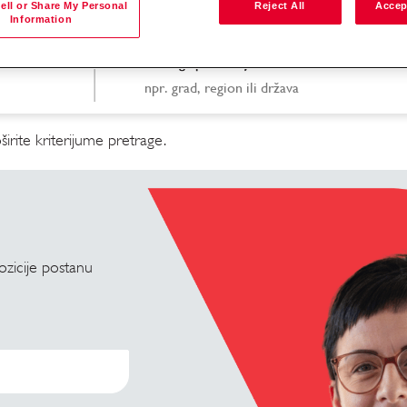
ell or Share My Personal
Reject All
Accep
Information
Pretraga po lokaciji
irite kriterijume pretrage.
pozicije postanu