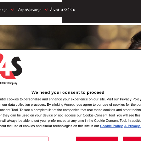
cije
Zapošljavanje
Život u G4S-u
We need your consent to proceed
ial cookies to personalise and enhance your experience on our site. Visit our Privacy Polic
n our data collection practices. By clicking Accept, you agree to our use of cookies for the pu
nsent Tool. To see a complete list of the companies that use these cookies and other techno
her they can be used on your device or not, access our Cookie Consent Tool. You will see th
 will always be able to set your preferences at any time in the Cookie Consent Tool. In additi
bout the use of cookies and similar technologies on this site in our
Cookie Policy
& Privacy 