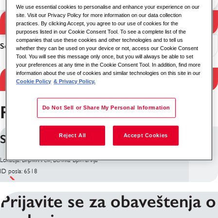
We use essential cookies to personalise and enhance your experience on our
site. Visit our Privacy Policy for more information on our data collection
Pretraga
practices. By clicking Accept, you agree to our use of cookies for the
Rezultati pretrage
purposes listed in our Cookie Consent Tool. To see a complete list of the
companies that use these cookies and other technologies and to tell us
Sortiranje
whether they can be used on your device or not, access our Cookie Consent
Tool. You will see this message only once, but you will always be able to set
your preferences at any time in the Cookie Consent Tool. In addition, find more
information about the use of cookies and similar technologies on this site in our
Filtriraj rezultate
Cookie Policy
& Privacy Policy.
Poslovi u Бирмингем
Do Not Sell or Share My Personal Information
Systems Engineer
Reject All
Accept Cookies
Lokacija: Бирмингем, Велика Британија
ID posla: 6518
Prijavite se za obaveštenja o