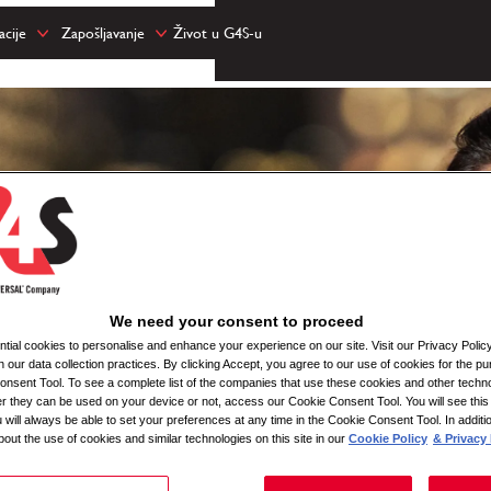
cije
Zapošljavanje
Život u G4S-u
We need your consent to proceed
ial cookies to personalise and enhance your experience on our site. Visit our Privacy Polic
n our data collection practices. By clicking Accept, you agree to our use of cookies for the pu
nsent Tool. To see a complete list of the companies that use these cookies and other techno
her they can be used on your device or not, access our Cookie Consent Tool. You will see th
 will always be able to set your preferences at any time in the Cookie Consent Tool. In additi
bout the use of cookies and similar technologies on this site in our
Cookie Policy
& Privacy 