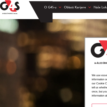
O G4S-u
Oblasti Karijere
Naše Loka
We use essent
information o
our Cookie Co
tell us whet
once, but you
information a