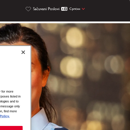
Sačuvani Poslovi
Cрпски
y for more
rposes listed in
logies and to
is message only
on, find more
Policy.