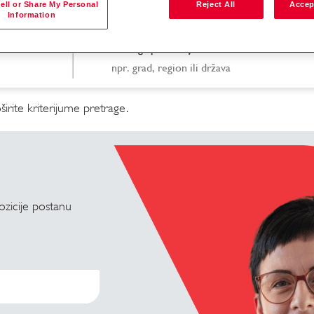
ell or Share My Personal
Reject All
Accep
Information
Pretraga po lokaciji
irite kriterijume pretrage.
pozicije postanu