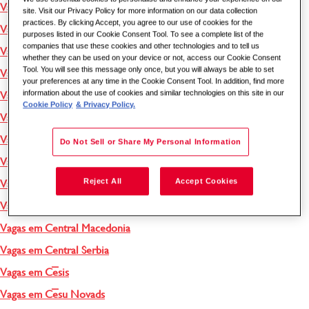
Vagas em Bucaramanga
site. Visit our Privacy Policy for more information on our data collection
practices. By clicking Accept, you agree to our use of cookies for the
Vagas em Burnley
purposes listed in our Cookie Consent Tool. To see a complete list of the
companies that use these cookies and other technologies and to tell us
Vagas em Cajamar
whether they can be used on your device or not, access our Cookie Consent
Tool. You will see this message only once, but you will always be able to set
Vagas em Calama
your preferences at any time in the Cookie Consent Tool. In addition, find more
information about the use of cookies and similar technologies on this site in our
Vagas em Califórnia
Cookie Policy
& Privacy Policy.
Vagas em Cambridge
Vagas em Campinas
Do Not Sell or Share My Personal Information
Vagas em Cardiff
Reject All
Accept Cookies
Vagas em Cartagena das Índias
Vagas em Central Greece
Vagas em Central Macedonia
Vagas em Central Serbia
Vagas em Cēsis
Vagas em Cēsu Novads