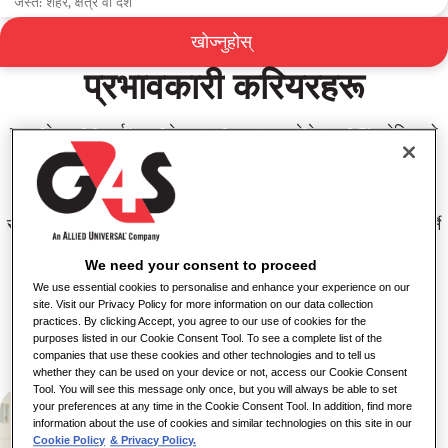
हेरचाह र पुनर्सथापना सेवाहरूमा
खोज्नुहोस्
करियरहरू
प्रभावकारी करियरहरू
हाम्रा हेरचाह र पुनर्सथापना सेवामुलाक व्यवसायहरूले बेलायत र अष्ट्रेलियाको
न्याय प्रणाली भित्र सेवाहरू प्रदान गर्छन्।
हामी पुन: अपराध र हानिको जोखिम कम गरेर र हाम्रो निरीक्षण र हेरचाहमा
रहेकाहरूको जीवनको गुणस्तर सुधार गरेर जीवनलाई असल बनाउन परिवर्तन गर्ने
लक्ष्य राख्छौं।
We need your consent to proceed
We use essential cookies to personalise and enhance your experience on our
जागिरहरू हेर्नुहोस्
site. Visit our Privacy Policy for more information on our data collection
practices. By clicking Accept, you agree to our use of cookies for the
हाम्रा टीमहरु
purposes listed in our Cookie Consent Tool. To see a complete list of the
companies that use these cookies and other technologies and to tell us
whether they can be used on your device or not, access our Cookie Consent
Tool. You will see this message only once, but you will always be able to set
your preferences at any time in the Cookie Consent Tool. In addition, find more
information about the use of cookies and similar technologies on this site in our
Cookie Policy
& Privacy Policy.