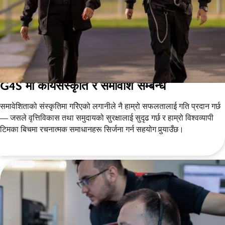
G4S मा कार्यसंस्कृति र समावेशि सम्बन्ध
समावेशिताको संस्कृतिमा गरिेएको लगानीले नै हाम्रो सफलतालाई गति प्रदान गर्छ
— जसले वृत्तिविकास तथा समुदायको सुरक्षालाई सुदृढ गर्छ र हाम्रो विश्वव्यापी
टिमका बिचमा रचनात्मक समाधानहरू सिर्जना गर्न सहयोग पुर्‍याउँछ।