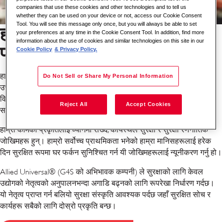
companies that use these cookies and other technologies and to tell us
whether they can be used on your device or not, access our Cookie Consent
Tool. You will see this message only once, but you will always be able to set
हरेक दिन मानिसहरू र सुरक्षालाई
your preferences at any time in the Cookie Consent Tool. In addition, find more
information about the use of cookies and similar technologies on this site in our
प्राथमिकतामा राख्दै
Cookie Policy
& Privacy Policy.
हामी हाम्रा सहकर्मीहरूको सुरक्षा गर्न र G4S मा कर्मचारीहरुको वफादारी बढाउन
Do Not Sell or Share My Personal Information
उच्चतम सुरक्षा मापदण्डहरूलाई प्राथमिकता दिन्छौं। स्वास्थ्य र सुरक्षामा हाम्रो
विशेषज्ञताले कर्मचारीहरूलाई उदाहरणद्वारा नेतृत्व गर्न, हाम्रा ग्राहकहरू र
Reject All
Accept Cookies
समुदायहरूलाई सुरक्षित राख्ने उत्तम अभ्यासहरूलाई प्रवर्द्धन गर्न सशक्त बनाउँछ।
हाम्रो कामको प्रकृतिलाई ध्यानमा राख्दै, कार्यस्थल सुरक्षा र सुरक्षा रणनीतिक
जोखिमहरू हुन्। हाम्रो सर्वोच्च प्राथमिकता भनेको हाम्रा मानिसहरूलाई हरेक
दिन सुरक्षित रूपमा घर फर्कन सुनिश्चित गर्न यी जोखिमहरूलाई न्यूनीकरण गर्नु हो।
Allied Universal® (G4S को अभिभावक कम्पनी) ले सुरक्षाको लागि केवल
उद्योगको नेतृत्वको अनुपालनभन्दा अगाडि बढ्नको लागि रूपरेखा निर्धारण गर्दछ।
यो नेतृत्व प्राप्त गर्न बलियो सुरक्षा संस्कृति आवश्यक पर्दछ जहाँ सुरक्षित सोच र
कार्यहरू सबैको लागि दोस्रो प्रकृति बन्छ।