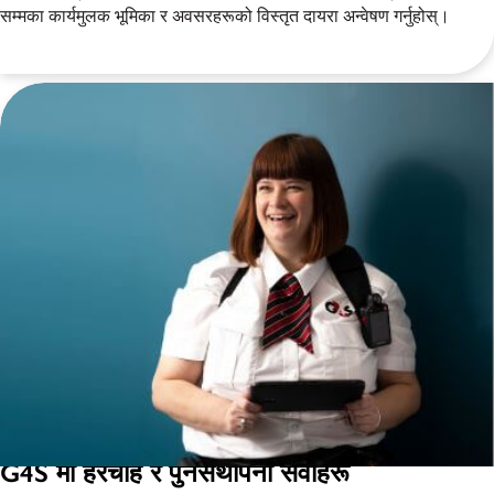
सम्मका कार्यमुलक भूमिका र अवसरहरूको विस्तृत दायरा अन्वेषण गर्नुहोस्।
G4S मा हेरचाह र पुनर्सथापना सेवाहरू