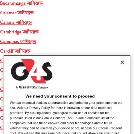
Bucaramanga जागिरहरू
Cajamar जागिरहरू
Calama जागिरहरू
Cambridge जागिरहरू
Campinas जागिरहरू
Cardiff जागिरहरू
Central Greece जागिरहरू
Central Macedonia जागिरहरू
Central Serbia जागिरहरू
Cēsis जागिरहरू
We need your consent to proceed
Cēsu Novads जागिरहरू
We use essential cookies to personalise and enhance your experience on our
Cheltenham जागिरहरू
site. Visit our Privacy Policy for more information on our data collection
practices. By clicking Accept, you agree to our use of cookies for the
Chía जागिरहरू
purposes listed in our Cookie Consent Tool. To see a complete list of the
companies that use these cookies and other technologies and to tell us
Chippenham जागिरहरू
whether they can be used on your device or not, access our Cookie Consent
Tool. You will see this message only once, but you will always be able to set