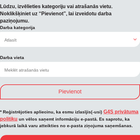
Lūdzu, izvēlieties kategoriju vai atrašanās vietu.
Noklikšķiniet uz “Pievienot”, lai izveidotu darba
paziņojumu.
Darba kategorija
Darba vieta
Pievienot
G4S privātuma
* Reģistrējoties apliecinu, ka esmu izlasījis(-usi)
politiku
un vēlos saņemt informāciju e-pastā. Es saprotu, ka
jebkurā laikā varu atteikties no e-pasta ziņojuma saņemšanas.