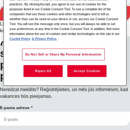
practices. By clicking Accept, you agree to our use of cookies for the
purposes listed in our Cookie Consent Tool. To see a complete list of the
Meklēt
companies that use these cookies and other technologies and to tell us
Meklēšanas rezultāti
whether they can be used on your device or not, access our Cookie Consent
Lūdzu, izmēģiniet citu atslēgvārdu/atrašanās vietas
Tool. You will see this message only once, but you will always be able to set
your preferences at any time in the Cookie Consent Tool. In addition, find more
kombināciju vai paplašiniet meklēšanas kritērijus.
information about the use of cookies and similar technologies on this site in our
Reģistrējieties, lai
Cookie Policy
& Privacy Policy.
saņemtu darba
Do Not Sell or Share My Personal Information
piedāvājumu
Reject All
Accept Cookies
paziņojumus
Neredzat meklēto? Reģistrējieties, un mēs jūs informēsim, kad
vakances būs pieejamas.
E-pasta adrese