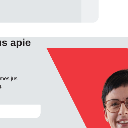
s apie
 mes jus
ų.