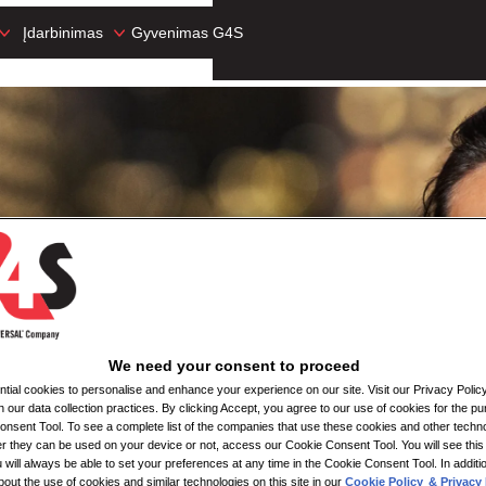
Įdarbinimas
Gyvenimas G4S
We need your consent to proceed
ial cookies to personalise and enhance your experience on our site. Visit our Privacy Polic
n our data collection practices. By clicking Accept, you agree to our use of cookies for the pu
nsent Tool. To see a complete list of the companies that use these cookies and other techno
her they can be used on your device or not, access our Cookie Consent Tool. You will see th
 will always be able to set your preferences at any time in the Cookie Consent Tool. In additi
bout the use of cookies and similar technologies on this site in our
Cookie Policy
& Privacy 