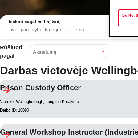
Do Not S
Ieškoti pagal raktinį žodį
Rūšiuoti
pagal
Darbas vietovėje Welling
Prison Custody Officer
Paieškos rezultatai
Vietovė: Wellingborough, Jungtinė Karalystė
Darbo ID: 10090
General Workshop Instructor (Industrie