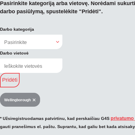
Pasirinkite kategoriją arba vietovę. Norėdami sukurt
darbo pasiūlymą, spustelėkite "Pridėti".
Darbo kategorija
Darbo vietovė
Pridėti
Wellingborough
privatumo 
* Užsiregistruodamas patvirtinu, kad perskaičiau G4S
gauti pranešimus el. paštu. Suprantu, kad galiu bet kada atsisakyti