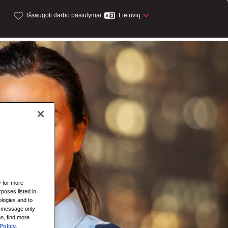
Išsaugoti darbo pasiūlymai
Lietuvių
y for more
rposes listed in
logies and to
is message only
on, find more
Policy.