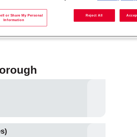
ell or Share My Personal
Reject All
Accep
Information
Ieškoti pagal vietovę
borough
s)