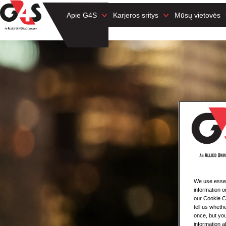
Apie G4S
Karjeros sritys
Mūsų vietovės
We use essent
information o
our Cookie Co
tell us whet
once, but you
information a