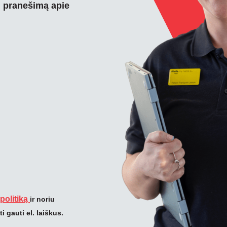
i pranešimą apie
politiką
ir noriu
 gauti el. laiškus.