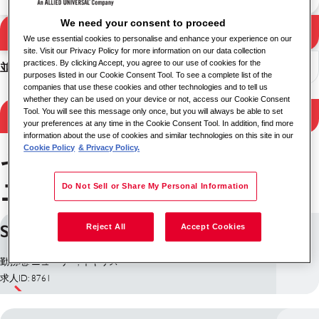
We need your consent to proceed
検索
We use essential cookies to personalise and enhance your experience on our
検索結果
site. Visit our Privacy Policy for more information on our data collection
practices. By clicking Accept, you agree to our use of cookies for the
並べ替え
purposes listed in our Cookie Consent Tool. To see a complete list of the
companies that use these cookies and other technologies and to tell us
whether they can be used on your device or not, access our Cookie Consent
Tool. You will see this message only once, but you will always be able to set
検索結果を絞り込む
your preferences at any time in the Cookie Consent Tool. In addition, find more
information about the use of cookies and similar technologies on this site in our
Cookie Policy
& Privacy Policy.
セキュリティ・サービス
ニューリーのお仕事
Do Not Sell or Share My Personal Information
Security Officer
Reject All
Accept Cookies
勤務地: ニューリー, イギリス
求人ID: 8761