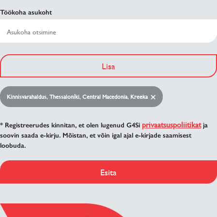
Töökoha asukoht
Lisa
Kinnisvarahaldus, Thessaloníki, Central Macedonia, Kreeka
privaatsuspoliitikat
* Registreerudes kinnitan, et olen lugenud G4Si
ja
soovin saada e-kirju. Mõistan, et võin igal ajal e-kirjade saamisest
loobuda.
Esita