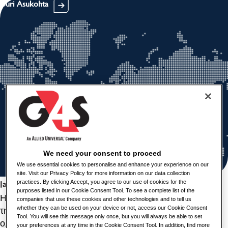
Uuri Asukohta
We need your consent to proceed
We use essential cookies to personalise and enhance your experience on our
site. Visit our Privacy Policy for more information on our data collection
practices. By clicking Accept, you agree to our use of cookies for the
Jaga seda töökohta
purposes listed in our Cookie Consent Tool. To see a complete list of the
Η G4S Security Systems and Monitoring Services είναι μέλος
companies that use these cookies and other technologies and to tell us
whether they can be used on your device or not, access our Cookie Consent
της Allied Universal ® - της κορυφαίας εταιρείας
Tool. You will see this message only once, but you will always be able to set
ολοκληρωμένων συστημάτων ασφάλειας, που
your preferences at any time in the Cookie Consent Tool. In addition, find more