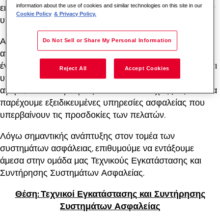
information about the use of cookies and similar technologies on this site in our
ειδικεύεται στην παροχή ασφάλειας και άλλων σχετικών
Cookie Policy
& Privacy Policy.
υπηρεσιών σε μεγάλους πελάτες σε όλο τον κόσμο.
Απασχολούμε περισσότερους από μισό εκατομμύριο
Do Not Sell or Share My Personal Information
ανθρώπους σε περισσότερες από 90 χώρες, είμαστε
ένας διεθνής προμηθευτής ολοκληρωμένων λύσεων και
Reject All
Accept Cookies
υπηρεσιών ασφάλειας με κορυφαία τεχνολογία στην
αγορά, σε ένα ευρύ φάσμα πελατών. Στόχος μας είναι να
παρέχουμε εξειδικευμένες υπηρεσίες ασφαλείας που
υπερβαίνουν τις προσδοκίες των πελατών.
Λόγω σημαντικής ανάπτυξης στον τομέα των
συστημάτων ασφάλειας, επιθυμούμε να εντάξουμε
άμεσα στην ομάδα μας Τεχνικούς Εγκατάστασης και
Συντήρησης Συστημάτων Ασφαλείας.
Θέση: Τεχνικοί Εγκατάστασης και Συντήρησης
Συστημάτων Ασφαλείας