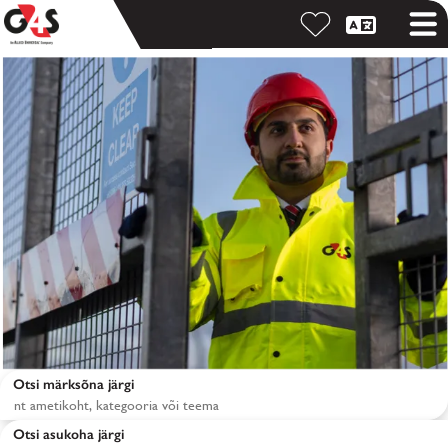
Otsi märksõna järgi
Otsi asukoha järgi