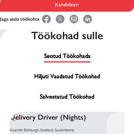
Kandideeri
Jaga seda töökohta
Töökohad sulle
Seotud Töökohads
Hiljuti Vaadatud Töökohad
Salvestatud Töökohad
Delivery Driver (Nights)
Asukoht: Edinburgh, Scotland, Suurbritannia