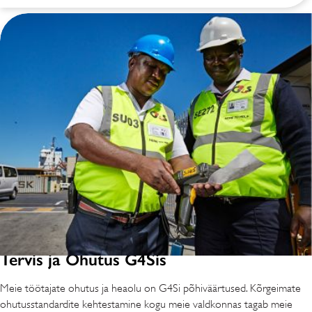
Tervis ja Ohutus G4Sis
Meie töötajate ohutus ja heaolu on G4Si põhiväärtused. Kõrgeimate
ohutusstandardite kehtestamine kogu meie valdkonnas tagab meie