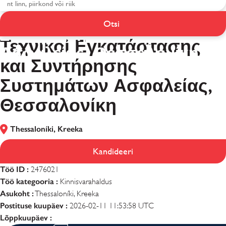
Τεχνικοί Εγκατάστασης και
Otsi
Συντήρησης Συστημάτων
Τεχνικοί Εγκατάστασης
Ασφαλείας, Θεσσαλονίκη
και Συντήρησης
Συστημάτων Ασφαλείας,
Θεσσαλονίκη
Thessaloníki, Kreeka
Kandideeri
Töö ID :
2476021
Töö kategooria :
Kinnisvarahaldus
Asukoht :
Thessaloníki, Kreeka
Postituse kuupäev :
2026-02-11 11:53:58 UTC
Lõppkuupäev :