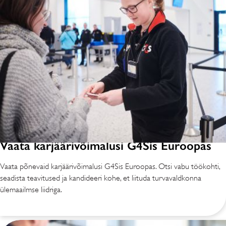
Vaata karjäärivõimalusi G4Sis Euroopas
Vaata põnevaid karjäärivõimalusi G4Sis Euroopas. Otsi vabu töökohti,
seadista teavitused ja kandideeri kohe, et liituda turvavaldkonna
ülemaailmse liidriga.