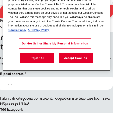
purposes listed in our Cookie Consent Tool. To see a complete list of the
companies that use these cookies and other technologies and to tell us
Otsi
whether they can be used on your device or not, access our Cookie Consent
Otsingutulemused
Tool. You will see this message only once, but you will always be able to set
Palun proovi muud märksõna / asukoha kombinatsiooni või laienda
your preferences at any time in the Cookie Consent Tool. In addition, find more
information about the use of cookies and similar technologies on this site in our
otsingukriteeriume.
Cookie Policy
& Privacy Policy.
Registreeru tööpakkumiste
teavituste saamiseks
Do Not Sell or Share My Personal Information
Ei leia seda, mida otsid? Registreeru ja me teavitame sind, kui töökohad
Reject All
Accept Cookies
vabanevad.
E-posti aadress
Palun vali kategooria või asukoht. Tööpakkumiste teavituse loomiseks
klõpsa nupul "Lisa".
Töö kategooria