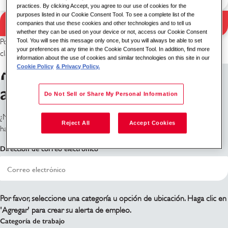
practices. By clicking Accept, you agree to our use of cookies for the
purposes listed in our Cookie Consent Tool. To see a complete list of the
Buscar
companies that use these cookies and other technologies and to tell us
Resultados de búsqueda
whether they can be used on your device or not, access our Cookie Consent
Tool. You will see this message only once, but you will always be able to set
Por favor, intenta con una combinación diferente de palabra
your preferences at any time in the Cookie Consent Tool. In addition, find more
clave/ubicación o amplía tus criterios de búsqueda.
information about the use of cookies and similar technologies on this site in our
Regístrate para recibir
Cookie Policy
& Privacy Policy.
alertas de trabajo
Do Not Sell or Share My Personal Information
¿No ves lo que estás buscando? Regístrate y te notificaremos cuando
Reject All
Accept Cookies
haya roles disponibles.
Dirección de correo electrónico
Por favor, seleccione una categoría u opción de ubicación. Haga clic en
'Agregar' para crear su alerta de empleo.
Categoría de trabajo